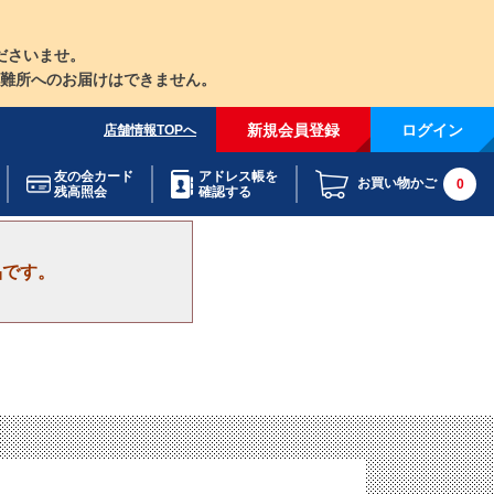
ださいませ。
難所へのお届けはできません。
新規会員登録
ログイン
店舗情報TOPへ
友の会カード
アドレス帳を
お買い物かご
0
残高照会
確認する
品です。