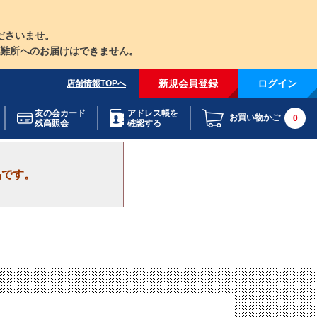
ださいませ。
難所へのお届けはできません。
新規会員登録
ログイン
店舗情報TOPへ
友の会カード
アドレス帳を
お買い物かご
0
残高照会
確認する
品です。