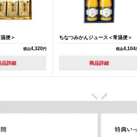
常温便＞
ちなつみかんジュース＜常温便＞
4,320
4,104
税込
円
税込
商品詳細
商品詳細