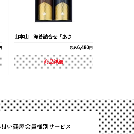
山本山 海苔詰合せ「あさ...
6,480
円
税込
円
商品詳細