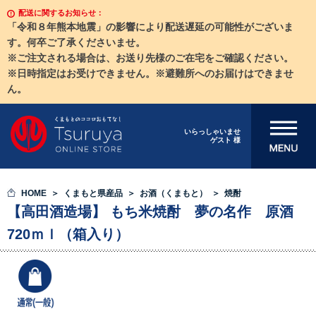
配送に関するお知らせ：
「令和８年熊本地震」の影響により配送遅延の可能性がございま
す。何卒ご了承くださいませ。
※ご注文される場合は、お送り先様のご在宅をご確認ください。
※日時指定はお受けできません。※避難所へのお届けはできませ
ん。
メニューを開
いらっしゃいませ
ゲスト 様
く
HOME
くまもと県産品
お酒（くまもと）
焼酎
【高田酒造場】 もち米焼酎 夢の名作 原酒
720ｍｌ（箱入り）