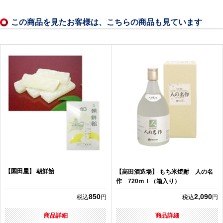
この商品を見たお客様は、こちらの商品も見ています
【園田屋】 朝鮮飴
【高田酒造場】 もち米焼酎 人の名
作 720ｍｌ（箱入り）
850
2,090
税込
円
税込
円
商品詳細
商品詳細