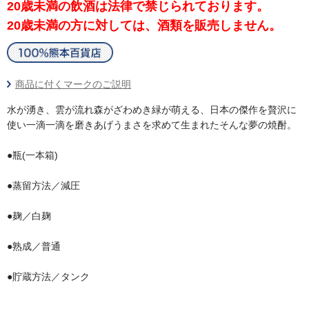
20歳未満の飲酒は法律で禁じられております。
20歳未満の方に対しては、酒類を販売しません。
商品に付くマークのご説明
水が湧き、雲が流れ森がざわめき緑が萌える、日本の傑作を贅沢に
使い一滴一滴を磨きあげうまさを求めて生まれたそんな夢の焼酎。
●瓶(一本箱)
●蒸留方法／減圧
●麹／白麹
●熟成／普通
●貯蔵方法／タンク