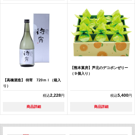
【熊本菓房】芦北のデコポンぜりー
（９個入り）
【高橋酒造】 待宵 720ｍｌ（箱入
り）
2,228
5,400
税込
円
税込
円
商品詳細
商品詳細