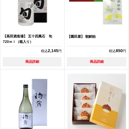
【高田酒造場】 五十四萬石 旬
【園田屋】 朝鮮飴
720ｍｌ（箱入り）
2,145
850
税込
円
税込
円
商品詳細
商品詳細