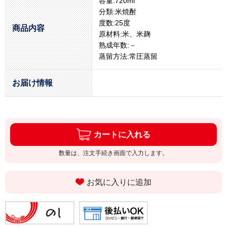
容量:720ml
分類:米焼酎
度数:25度
商品内容
原材料:米、米麹
熟成年数:－
蒸留方法:常圧蒸留
お届け情報
カートに入れる
数量は、注文手続き画面で入力します。
お気に入りに追加