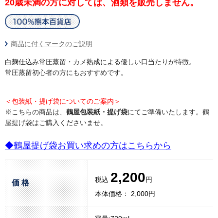
20歳未満の方に対しては、酒類を販売しません。
商品に付くマークのご説明
白麹仕込み常圧蒸留・カメ熟成による優しい口当たりが特徴。
常圧蒸留初心者の方にもおすすめです。
＜包装紙・提げ袋についてのご案内＞
※こちらの商品は、
鶴屋包装紙・提げ袋
にてご準備いたします。鶴
屋提げ袋はご購入くださいませ。
◆鶴屋提げ袋お買い求めの方はこちらから
2,200
税込
円
価 格
本体価格： 2,000円