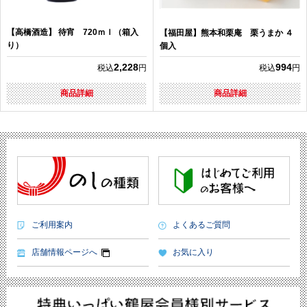
【高橋酒造】 待宵 720ｍｌ（箱入
【福田屋】熊本和栗庵 栗うまか ４
り）
個入
2,228
994
税込
円
税込
円
商品詳細
商品詳細
ご利用案内
よくあるご質問
店舗情報ページへ
お気に入り