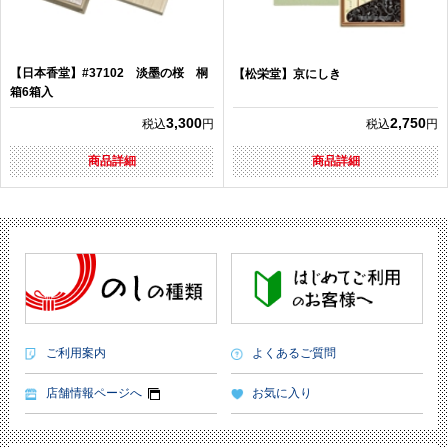
【日本香堂】#37102 淡墨の桜 桐
【松栄堂】京にしき
箱6箱入
3,300
2,750
税込
円
税込
円
商品詳細
商品詳細
ご利用案内
よくあるご質問
店舗情報ページへ
お気に入り