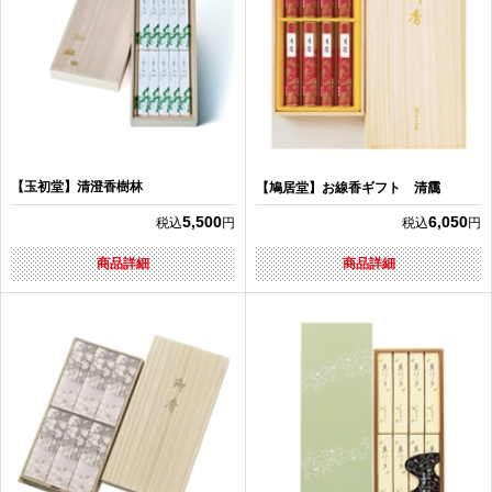
【玉初堂】清澄香樹林
【鳩居堂】お線香ギフト 清靄
5,500
6,050
税込
円
税込
円
商品詳細
商品詳細