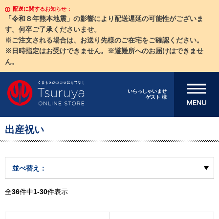
配送に関するお知らせ：
「令和８年熊本地震」の影響により配送遅延の可能性がございま
す。何卒ご了承くださいませ。
※ご注文される場合は、お送り先様のご在宅をご確認ください。
※日時指定はお受けできません。※避難所へのお届けはできませ
ん。
メニューを開
いらっしゃいませ
ゲスト 様
く
出産祝い
並べ替え：
全
36
件中
1-30
件表示