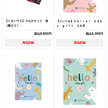
【ミキハウス】マルチケット 赤
【リンベル】ｈｅｌｌｏ！ ｂａｂ
（箱入り）
ｙ ｇｉｆｔ うさぎ
8,800
6,490
税込
円
税込
円
商品詳細
商品詳細