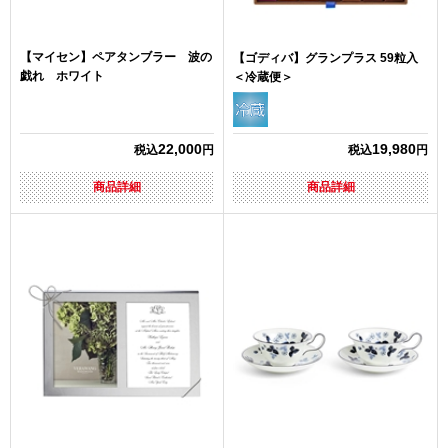
【マイセン】ペアタンブラー 波の
【ゴディバ】グランプラス 59粒入
戯れ ホワイト
＜冷蔵便＞
22,000
19,980
税込
円
税込
円
商品詳細
商品詳細