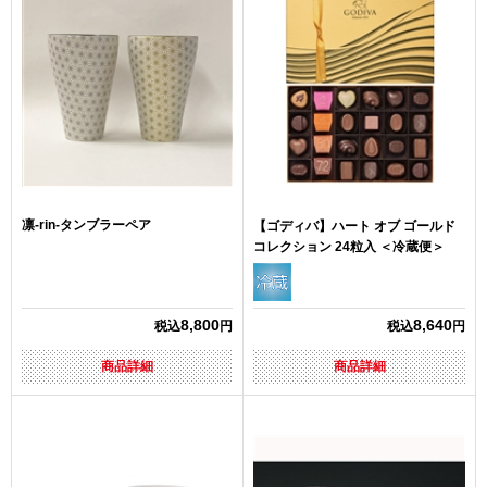
凛‐rin-タンブラーペア
【ゴディバ】ハート オブ ゴールド
コレクション 24粒入 ＜冷蔵便＞
8,800
8,640
税込
円
税込
円
商品詳細
商品詳細