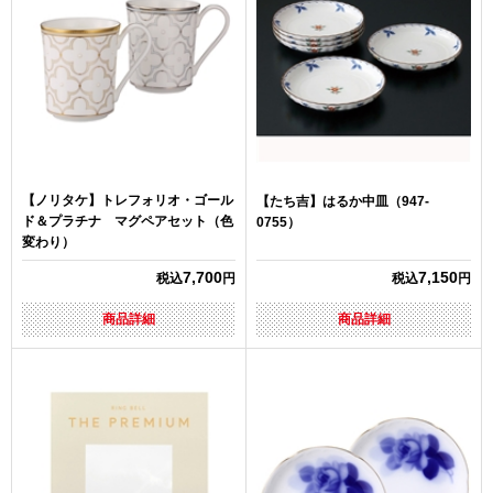
【ノリタケ】トレフォリオ・ゴール
【たち吉】はるか中皿（947-
ド＆プラチナ マグペアセット（色
0755）
変わり）
7,700
7,150
税込
円
税込
円
商品詳細
商品詳細