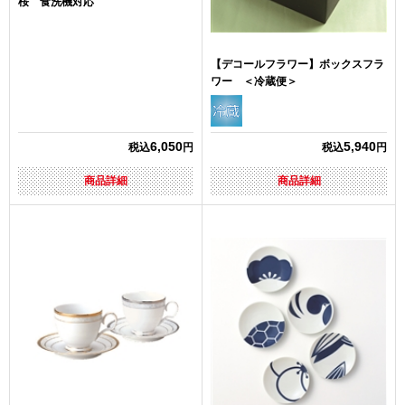
桜 食洗機対応
【デコールフラワー】ボックスフラ
ワー ＜冷蔵便＞
6,050
5,940
税込
円
税込
円
商品詳細
商品詳細