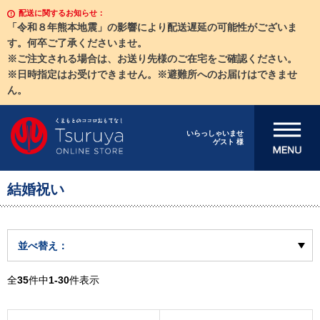
配送に関するお知らせ：
「令和８年熊本地震」の影響により配送遅延の可能性がございま
す。何卒ご了承くださいませ。
※ご注文される場合は、お送り先様のご在宅をご確認ください。
※日時指定はお受けできません。※避難所へのお届けはできませ
ん。
メニューを開
いらっしゃいませ
ゲスト 様
く
結婚祝い
並べ替え：
全
35
件中
1-30
件表示