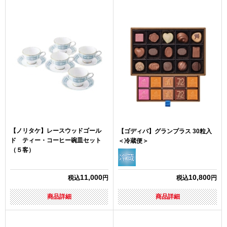
【ノリタケ】レースウッドゴール
【ゴディバ】グランプラス 30粒入
ド ティー・コーヒー碗皿セット
＜冷蔵便＞
（５客）
11,000
10,800
税込
円
税込
円
商品詳細
商品詳細