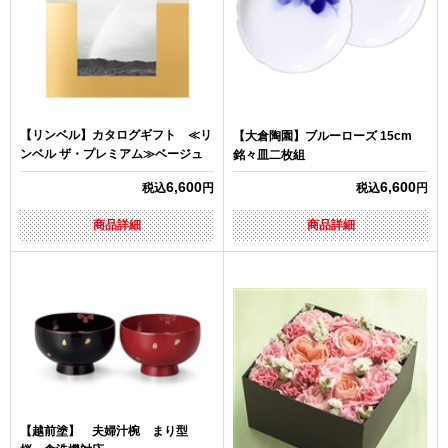
【リンベル】カタログギフト ≪リ
【大倉陶園】ブルーローズ 15cm
ンベル ザ・プレミアム≫ベージュ
銘々皿二枚組
6,600
6,600
税込
円
税込
円
商品詳細
商品詳細
【越前塗】 夫婦汁椀 まり型