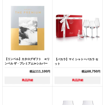
【リンベル】カタログギフト ≪リ
【バカラ】マイ シャトーバカラ セ
ンベル ザ・プレミアム≫シルバー
ット
111,100
68,750
税込
円
税込
円
商品詳細
商品詳細