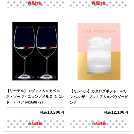
商品詳細
商品詳細
【リーデル】＜ヴィノム＞カベル
【リンベル】カタログギフト ≪リ
ネ・ソーヴィニョン／メルロ（ボル
ンベル ザ・プレミアム≫パウダーピ
ドー）ペア 6416/0(×2)
ンク
13,200
12,100
税込
円
税込
円
商品詳細
商品詳細