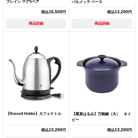
プレイン マグSペア
パルメッテ ベース
16,500
13,200
税込
円
税込
円
商品詳細
商品詳細
【Russell Hobbs】カフェケトル
【栗原はるみ】万能鍋（大） ネイ
ビー
13,200
13,200
税込
円
税込
円