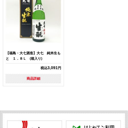
【福島・大七酒造】大七 純米生も
と １．８Ｌ (箱入り)
3,091
税込
円
商品詳細