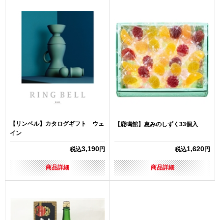
【リンベル】カタログギフト ウェ
【鹿鳴館】恵みのしずく33個入
イン
3,190
1,620
税込
円
税込
円
商品詳細
商品詳細