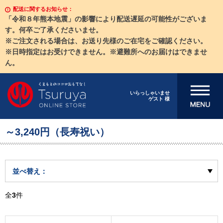
配送に関するお知らせ：
「令和８年熊本地震」の影響により配送遅延の可能性がございま
す。何卒ご了承くださいませ。
※ご注文される場合は、お送り先様のご在宅をご確認ください。
※日時指定はお受けできません。※避難所へのお届けはできませ
ん。
メニューを開
いらっしゃいませ
ゲスト 様
く
～3,240円（長寿祝い）
並べ替え：
全
3
件