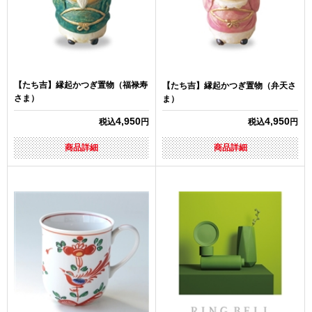
【たち吉】縁起かつぎ置物（福禄寿
【たち吉】縁起かつぎ置物（弁天さ
さま）
ま）
4,950
4,950
税込
円
税込
円
商品詳細
商品詳細