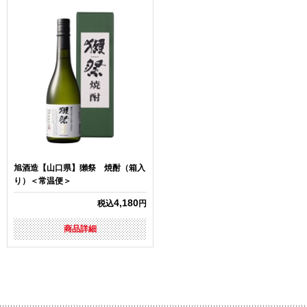
旭酒造【山口県】獺祭 焼酎（箱入
り）＜常温便＞
4,180
税込
円
商品詳細