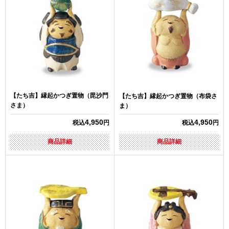
【たち吉】縁起かつぎ置物（毘沙門
【たち吉】縁起かつぎ置物（布袋さ
さま）
ま）
4,950
4,950
税込
円
税込
円
商品詳細
商品詳細