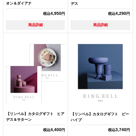
オン＆ダイアナ
デス
4,950
4,290
税込
円
税込
円
商品詳細
商品詳細
【リンベル】カタログギフト ヒア
【リンベル】カタログギフト ビー
デス＆サターン
ハイブ
4,400
3,740
税込
円
税込
円