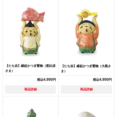
【たち吉】縁起かつぎ置物（恵比須
【たち吉】縁起かつぎ置物（大黒さ
さま）
ま）
4,950
4,950
税込
円
税込
円
商品詳細
商品詳細