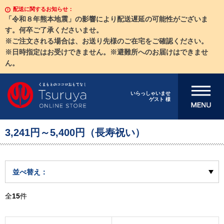
配送に関するお知らせ：
「令和８年熊本地震」の影響により配送遅延の可能性がございま
す。何卒ご了承くださいませ。
※ご注文される場合は、お送り先様のご在宅をご確認ください。
※日時指定はお受けできません。※避難所へのお届けはできませ
ん。
メニューを開
いらっしゃいませ
ゲスト 様
く
3,241円～5,400円（長寿祝い）
並べ替え：
全
15
件