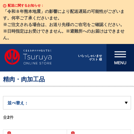
配送に関するお知らせ：
「令和８年熊本地震」の影響により配送遅延の可能性がございま
す。何卒ご了承くださいませ。
※ご注文される場合は、お送り先様のご在宅をご確認ください。
※日時指定はお受けできません。※避難所へのお届けはできませ
ん。
メニューを開
いらっしゃいませ
ゲスト 様
く
精肉・肉加工品
並べ替え：
全
2
件