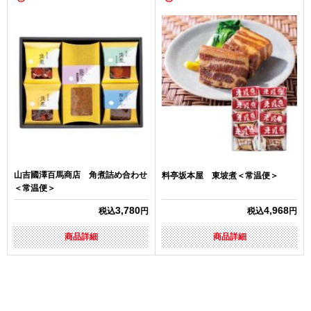
山吉國澤百馬商店 角煮詰め合わせ
料亭坂本屋 東坡煮＜常温便＞
＜常温便＞
3,780
4,968
税込
円
税込
円
商品詳細
商品詳細