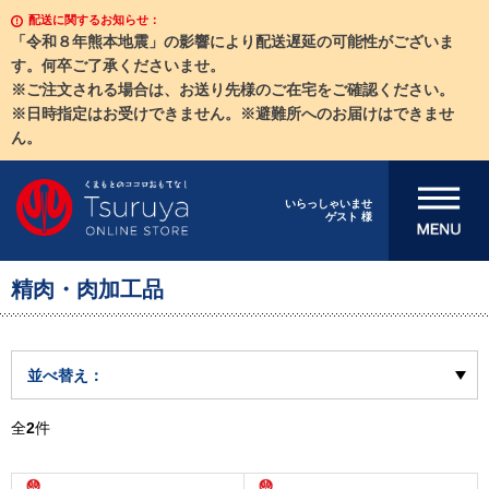
配送に関するお知らせ：
「令和８年熊本地震」の影響により配送遅延の可能性がございま
す。何卒ご了承くださいませ。
※ご注文される場合は、お送り先様のご在宅をご確認ください。
※日時指定はお受けできません。※避難所へのお届けはできませ
ん。
メニューを開
いらっしゃいませ
ゲスト 様
く
精肉・肉加工品
並べ替え：
全
2
件