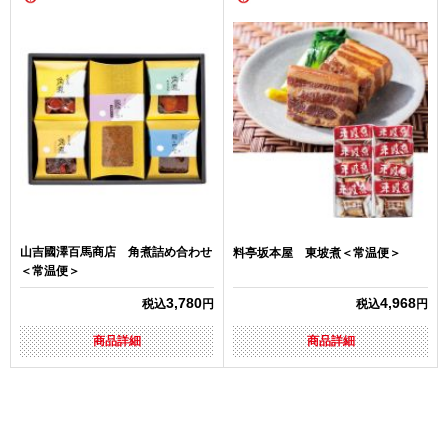
山吉國澤百馬商店 角煮詰め合わせ
料亭坂本屋 東坡煮＜常温便＞
＜常温便＞
3,780
4,968
税込
円
税込
円
商品詳細
商品詳細