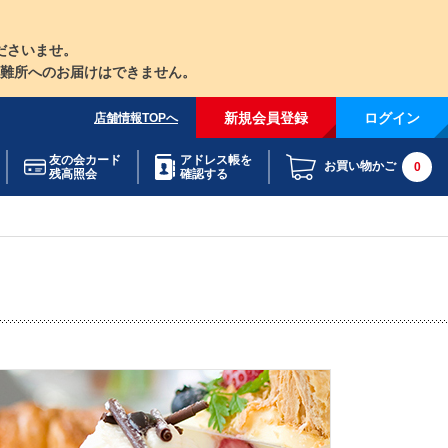
ださいませ。
難所へのお届けはできません。
新規会員登録
ログイン
店舗情報TOPへ
友の会カード
アドレス帳を
お買い物かご
0
残高照会
確認する