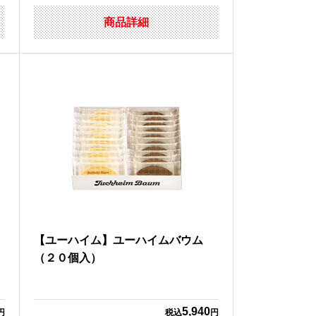
商品詳細
【ユーハイム】ユーハイムバウム
（２０個入）
5,940
円
税込
円