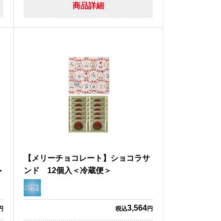
商品詳細
コ
【メリーチョコレート】ショコラサ
＞
ンド 12個入＜冷蔵便＞
3,564
円
税込
円