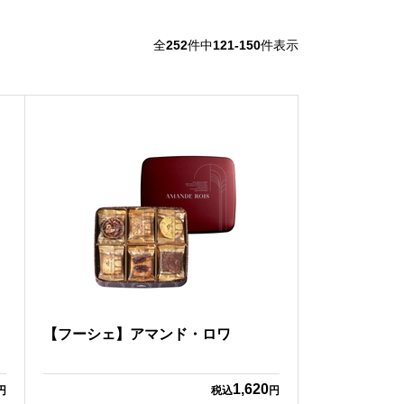
全
252
件中
121-150
件表示
【フーシェ】アマンド・ロワ
1,620
円
税込
円