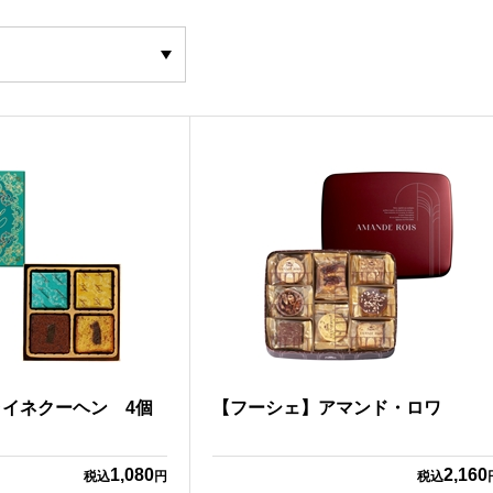
イネクーヘン 4個
【フーシェ】アマンド・ロワ
1,080
2,160
税込
円
税込