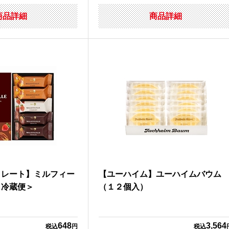
商品詳細
商品詳細
コレート】ミルフィー
【ユーハイム】ユーハイムバウム
＜冷蔵便＞
（１２個入）
648
3,564
税込
円
税込