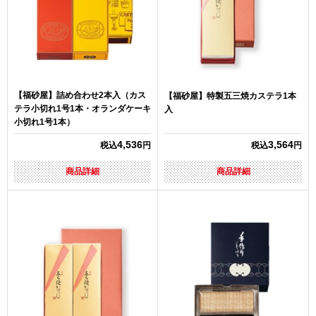
【福砂屋】詰め合わせ2本入（カス
【福砂屋】特製五三焼カステラ1本
テラ小切れ1号1本・オランダケーキ
入
小切れ1号1本）
4,536
3,564
税込
円
税込
円
商品詳細
商品詳細