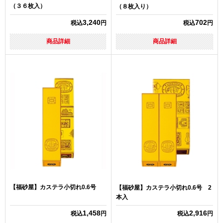
（３６枚入）
（８枚入り）
3,240
702
税込
円
税込
円
商品詳細
商品詳細
【福砂屋】カステラ小切れ0.6号
【福砂屋】カステラ小切れ0.6号 2
本入
1,458
2,916
税込
円
税込
円