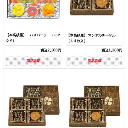
【本高砂屋】 パスパーラ （Ｐ２
【本高砂屋】 マンデルチーゲル
０Ｍ）
（１４枚入）
2,160
1,188
税込
円
税込
円
商品詳細
商品詳細