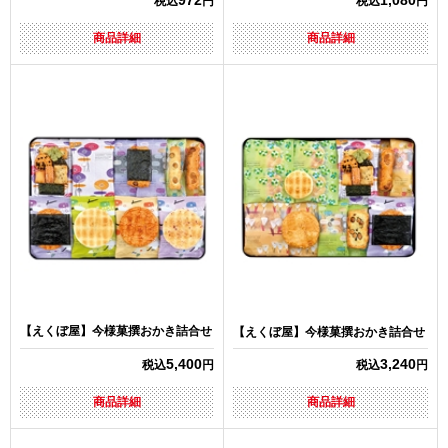
972
1,080
税込
円
税込
円
商品詳細
商品詳細
【えくぼ屋】今様菓撰おかき詰合せ
【えくぼ屋】今様菓撰おかき詰合せ
5,400
3,240
税込
円
税込
円
商品詳細
商品詳細