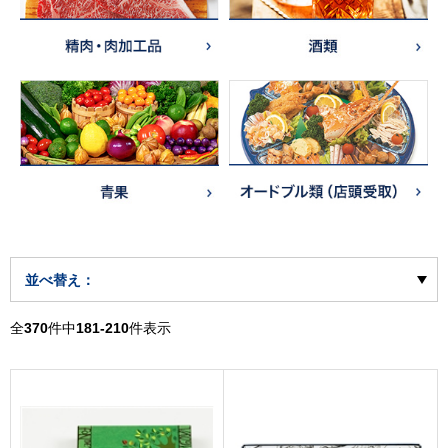
並べ替え：
全
370
件中
181-210
件表示