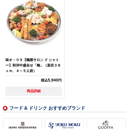
味オ－０９【鶴屋サロン ド シャト
ー】和洋中盛合せ「梅」（直径３８
ｃｍ、４～５人前）
5,940
税込
円
商品詳細
フード & ドリンク おすすめブランド