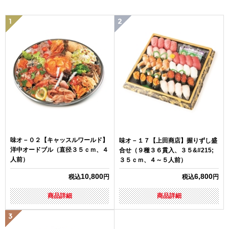
味オ－０２【キャッスルワールド】
味オ－１７【上田商店】握りずし盛
洋中オードブル（直径３５ｃｍ、４
合せ（９種３６貫入、３５&#215;
人前）
３５ｃｍ、４～５人前）
10,800
6,800
税込
円
税込
円
商品詳細
商品詳細