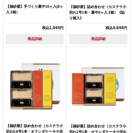
【福砂屋】手づくり最中16ヶ入(8ヶ
【福砂屋】詰め合わせ（カステラ小
入 2箱）
切れ1号1本・最中8ヶ入 2箱）《貼
り箱入》
1,944
4,644
税込
円
税込
円
商品詳細
商品詳細
【福砂屋】詰め合わせ（カステラ小
【福砂屋】詰め合わせ（カステラ小
切れ0.6号1本・オランダケーキ小切
切れ1号1本・オランダケーキ小切れ