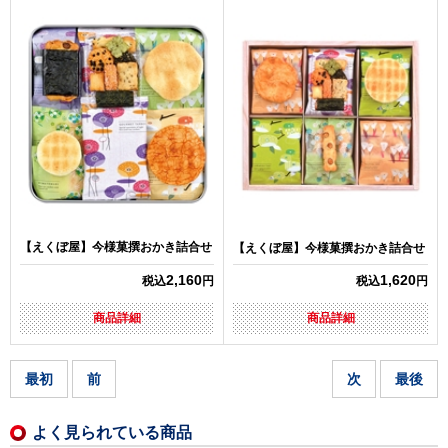
【えくぼ屋】今様菓撰おかき詰合せ
【えくぼ屋】今様菓撰おかき詰合せ
2,160
1,620
税込
円
税込
円
商品詳細
商品詳細
最初
前
次
最後
よく見られている商品