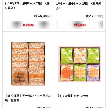
れ0.6号1本・最中8ヶ入 2箱）《貼
1号1本・最中8ヶ入 2箱）《貼り箱
り箱入》
入》
5,346
7,020
税込
円
税込
円
商品詳細
商品詳細
【えくぼ屋】アーモンドキャラメル
【えくぼ屋】やわらか焼
焼 化粧箱