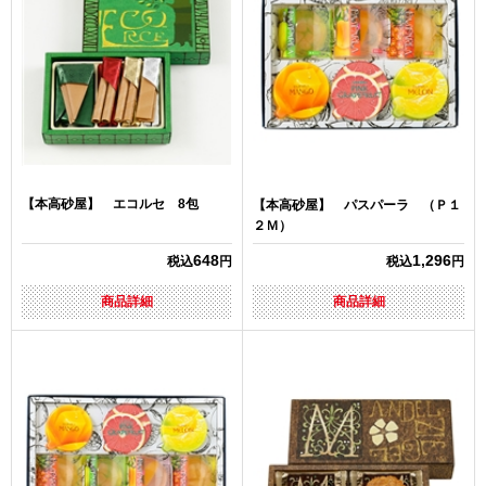
【本高砂屋】 エコルセ 8包
【本高砂屋】 パスパーラ （Ｐ１
２Ｍ）
648
1,296
税込
円
税込
円
商品詳細
商品詳細