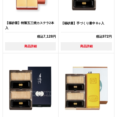
【福砂屋】特製五三焼カステラ2本
【福砂屋】手づくり最中 8ヶ入
入
7,128
972
税込
円
税込
円
商品詳細
商品詳細