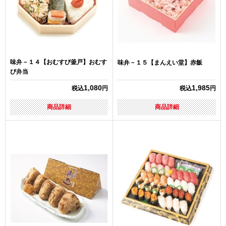
味弁－１４【おむすび釜戸】おむす
味弁－１５【まんえい堂】赤飯
び弁当
1,080
1,985
税込
円
税込
円
商品詳細
商品詳細