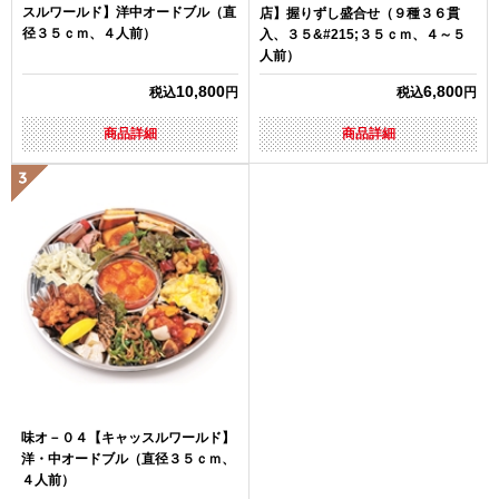
スルワールド】洋中オードブル（直
店】握りずし盛合せ（９種３６貫
径３５ｃｍ、４人前）
入、３５&#215;３５ｃｍ、４～５
人前）
10,800
6,800
税込
円
税込
円
商品詳細
商品詳細
味オ－０４【キャッスルワールド】
洋・中オードブル（直径３５ｃｍ、
４人前）