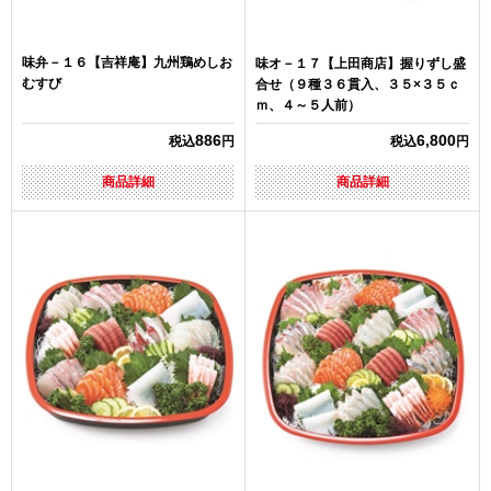
味弁－１６【吉祥庵】九州鶏めしお
味オ－１７【上田商店】握りずし盛
むすび
合せ（９種３６貫入、３５×３５ｃ
ｍ、４～５人前）
886
6,800
税込
円
税込
円
商品詳細
商品詳細