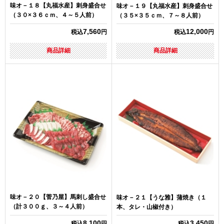
味オ－１８【丸福水産】刺身盛合せ
味オ－１９【丸福水産】刺身盛合せ
（３０×３６ｃｍ、４～５人前）
（３５×３５ｃｍ、７～８人前）
7,560
12,000
税込
円
税込
円
商品詳細
商品詳細
味オ－２０【菅乃屋】馬刺し盛合せ
味オ－２１【うな雅】蒲焼き（１
（計３００ｇ、３～４人前）
本、タレ・山椒付き）
8,100
3,450
税込
円
税込
円