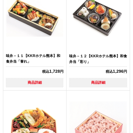
味弁－１１【KKRホテル熊本】和
味弁－１２【KKRホテル熊本】和食
食弁当「誉れ」
弁当「彩り」
1,728
1,296
税込
円
税込
円
商品詳細
商品詳細