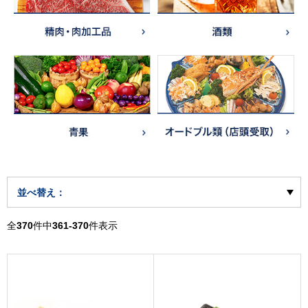
並べ替え：
全
370
件中
361-370
件表示