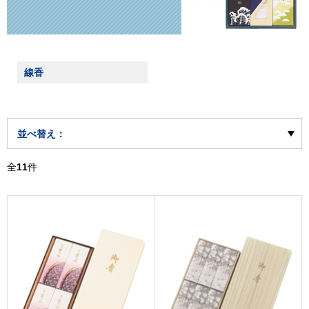
線香
並べ替え：
全
11
件