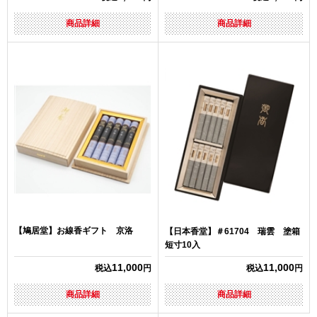
商品詳細
商品詳細
【鳩居堂】お線香ギフト 京洛
【日本香堂】＃61704 瑞雲 塗箱
短寸10入
11,000
11,000
税込
円
税込
円
商品詳細
商品詳細