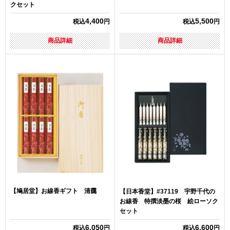
クセット
4,400
5,500
税込
円
税込
円
商品詳細
商品詳細
【鳩居堂】お線香ギフト 清靄
【日本香堂】#37119 宇野千代の
お線香 特撰淡墨の桜 絵ローソク
セット
6,050
6,600
税込
円
税込
円