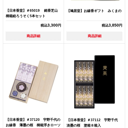
【日本香堂】＃65019 銘香芝山
【鳩居堂】お線香ギフト みくまの
桐箱絵ろうそく5本セット
3,300
3,850
税込
円
税込
円
商品詳細
商品詳細
【日本香堂】＃37120 宇野千代の
【日本香堂】＃37112 宇野千代
お線香 薄墨の桜 桐箱浮きローソ
淡墨の桜 塗箱８箱入