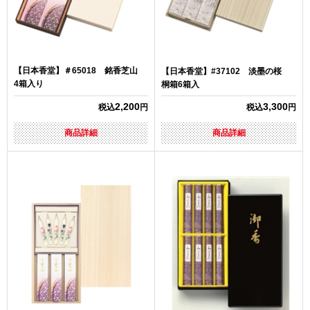
【日本香堂】＃65018 銘香芝山
【日本香堂】#37102 淡墨の桜
4箱入り
桐箱6箱入
2,200
3,300
税込
円
税込
円
商品詳細
商品詳細