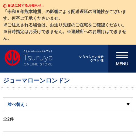
配送に関するお知らせ：
「令和８年熊本地震」の影響により配送遅延の可能性がございま
す。何卒ご了承くださいませ。
※ご注文される場合は、お送り先様のご在宅をご確認ください。
※日時指定はお受けできません。※避難所へのお届けはできませ
ん。
メニューを開
いらっしゃいませ
ゲスト 様
く
ジョーマローンロンドン
並べ替え：
全
2
件