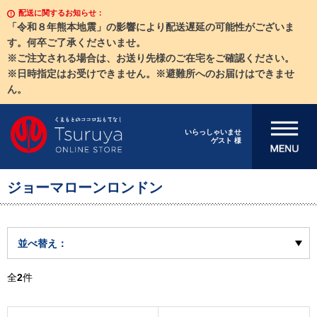
配送に関するお知らせ：
「令和８年熊本地震」の影響により配送遅延の可能性がございま
す。何卒ご了承くださいませ。
※ご注文される場合は、お送り先様のご在宅をご確認ください。
※日時指定はお受けできません。※避難所へのお届けはできませ
ん。
メニューを開
いらっしゃいませ
ゲスト 様
く
ジョーマローンロンドン
並べ替え：
全
2
件