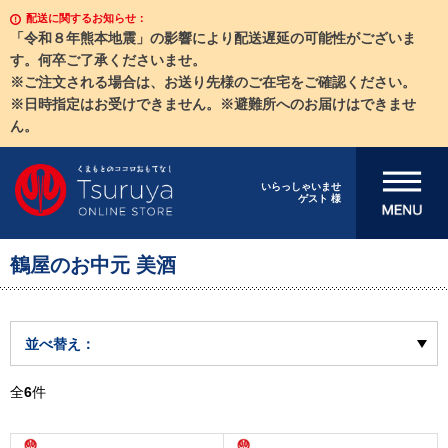
配送に関するお知らせ：
「令和８年熊本地震」の影響により配送遅延の可能性がございま
す。何卒ご了承くださいませ。
※ご注文される場合は、お送り先様のご在宅をご確認ください。
※日時指定はお受けできません。※避難所へのお届けはできませ
ん。
メニューを開
いらっしゃいませ
ゲスト 様
く
鶴屋のお中元 美酒
並べ替え：
全
6
件