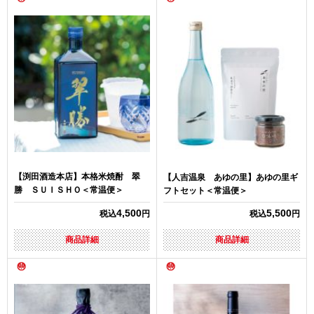
【渕田酒造本店】本格米焼酎 翠
【人吉温泉 あゆの里】あゆの里ギ
勝 ＳＵＩＳＨＯ＜常温便＞
フトセット＜常温便＞
4,500
5,500
税込
円
税込
円
商品詳細
商品詳細