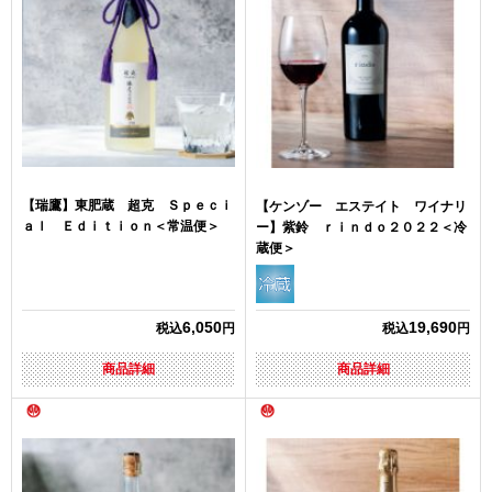
【瑞鷹】東肥蔵 超克 Ｓｐｅｃｉ
【ケンゾー エステイト ワイナリ
ａｌ Ｅｄｉｔｉｏｎ＜常温便＞
ー】紫鈴 ｒｉｎｄｏ２０２２＜冷
蔵便＞
6,050
19,690
税込
円
税込
円
商品詳細
商品詳細