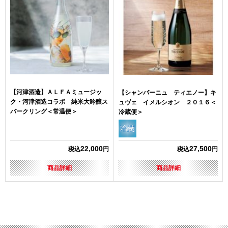
【河津酒造】ＡＬＦＡミュージッ
【シャンパーニュ ティエノー】キ
ク・河津酒造コラボ 純米大吟醸ス
ュヴェ イメルシオン ２０１６＜
パークリング＜常温便＞
冷蔵便＞
22,000
27,500
税込
円
税込
円
商品詳細
商品詳細