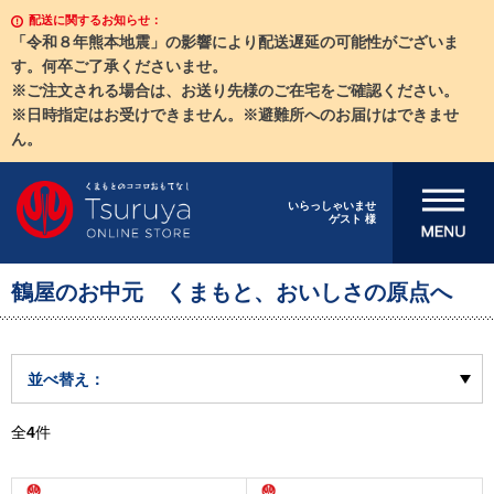
配送に関するお知らせ：
「令和８年熊本地震」の影響により配送遅延の可能性がございま
す。何卒ご了承くださいませ。
※ご注文される場合は、お送り先様のご在宅をご確認ください。
※日時指定はお受けできません。※避難所へのお届けはできませ
ん。
メニューを開
いらっしゃいませ
ゲスト 様
く
鶴屋のお中元 くまもと、おいしさの原点へ
並べ替え：
全
4
件