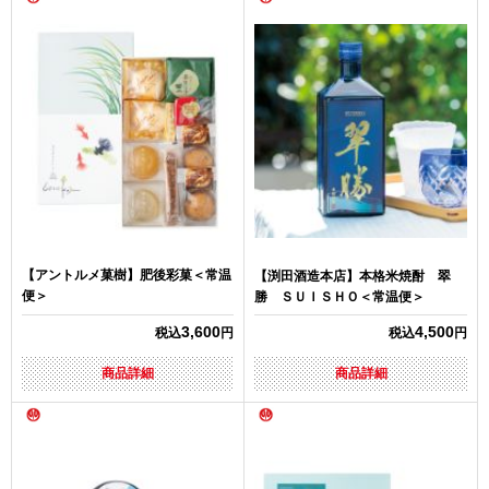
【アントルメ菓樹】肥後彩菓＜常温
【渕田酒造本店】本格米焼酎 翠
便＞
勝 ＳＵＩＳＨＯ＜常温便＞
3,600
4,500
税込
円
税込
円
商品詳細
商品詳細