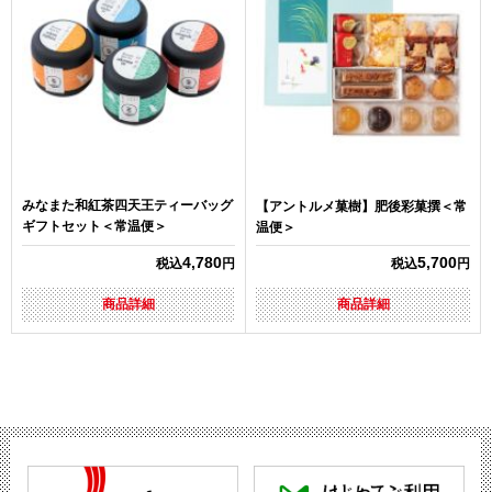
みなまた和紅茶四天王ティーバッグ
【アントルメ菓樹】肥後彩菓撰＜常
ギフトセット＜常温便＞
温便＞
4,780
5,700
税込
円
税込
円
商品詳細
商品詳細