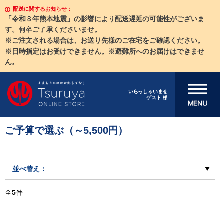
配送に関するお知らせ：
「令和８年熊本地震」の影響により配送遅延の可能性がございま
す。何卒ご了承くださいませ。
※ご注文される場合は、お送り先様のご在宅をご確認ください。
※日時指定はお受けできません。※避難所へのお届けはできませ
ん。
メニューを開
いらっしゃいませ
ゲスト 様
く
ご予算で選ぶ（～5,500円）
並べ替え：
全
5
件