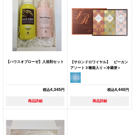
【ハウスオブローゼ】入浴剤セット
【サロンドロワイヤル】 ピーカン
アソート３種箱入り＜冷蔵便＞
4,345
4,440
税込
円
税込
円
商品詳細
商品詳細