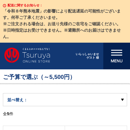
配送に関するお知らせ：
「令和８年熊本地震」の影響により配送遅延の可能性がございま
す。何卒ご了承くださいませ。
※ご注文される場合は、お送り先様のご在宅をご確認ください。
※日時指定はお受けできません。※避難所へのお届けはできませ
ん。
メニューを開
いらっしゃいませ
ゲスト 様
く
ご予算で選ぶ（～5,500円）
並べ替え：
全
5
件