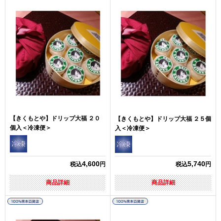
【きくもとや】ドリップ大福 ２０
【きくもとや】ドリップ大福 ２５個
個入＜冷凍便＞
入＜冷凍便＞
4,600
5,740
税込
円
税込
円
商品詳細
商品詳細