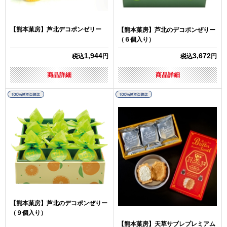
【熊本菓房】芦北デコポンゼリー
【熊本菓房】芦北のデコポンぜりー
（６個入り）
1,944
3,672
税込
円
税込
円
商品詳細
商品詳細
【熊本菓房】芦北のデコポンぜりー
（９個入り）
【熊本菓房】天草サブレプレミアム