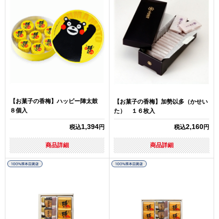
【お菓子の香梅】ハッピー陣太鼓
【お菓子の香梅】加勢以多（かせい
８個入
た） １６枚入
1,394
2,160
税込
円
税込
円
商品詳細
商品詳細