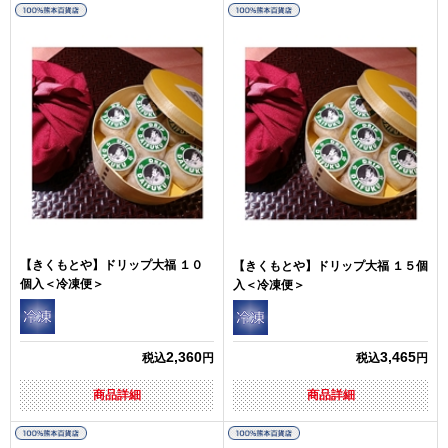
【きくもとや】ドリップ大福 １０
【きくもとや】ドリップ大福 １５個
個入＜冷凍便＞
入＜冷凍便＞
2,360
3,465
税込
円
税込
円
商品詳細
商品詳細