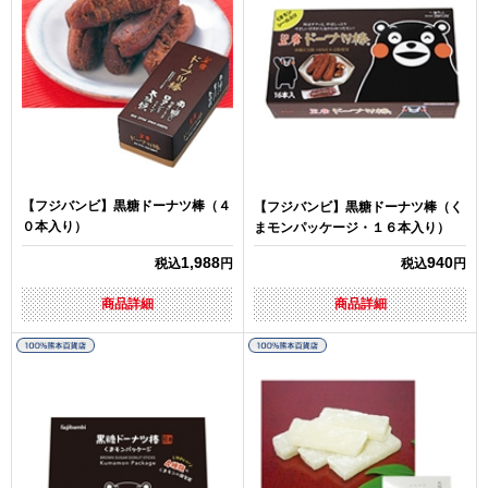
【フジバンビ】黒糖ドーナツ棒（４
【フジバンビ】黒糖ドーナツ棒（く
０本入り）
まモンパッケージ・１６本入り）
1,988
940
税込
円
税込
円
商品詳細
商品詳細