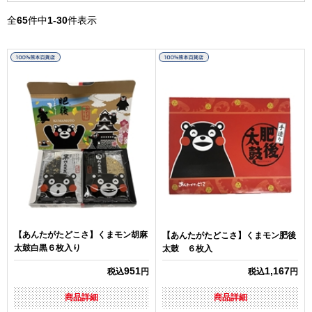
全
65
件中
1-30
件表示
【あんたがたどこさ】くまモン胡麻
【あんたがたどこさ】くまモン肥後
太鼓白黒６枚入り
太鼓 ６枚入
951
1,167
税込
円
税込
円
商品詳細
商品詳細