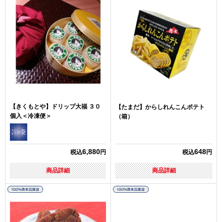
【きくもとや】ドリップ大福 ３０
【たまだ】からしれんこんポテト
個入＜冷凍便＞
（箱）
6,880
648
税込
円
税込
円
商品詳細
商品詳細