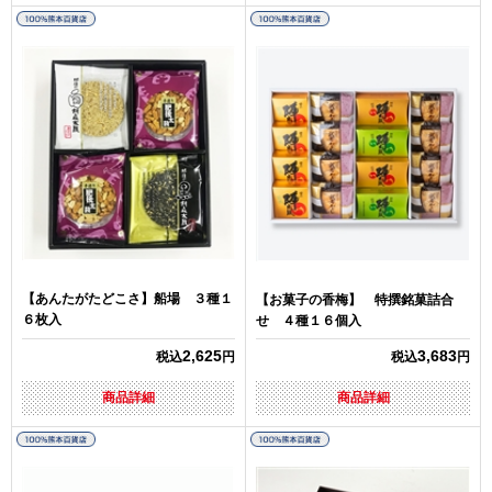
【あんたがたどこさ】船場 ３種１
【お菓子の香梅】 特撰銘菓詰合
６枚入
せ ４種１６個入
2,625
3,683
税込
円
税込
円
商品詳細
商品詳細