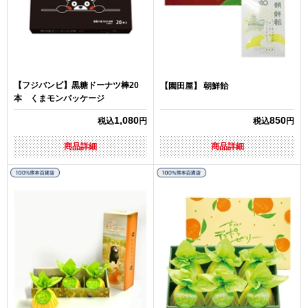
【フジバンビ】黒糖ドーナツ棒20
【園田屋】 朝鮮飴
本 くまモンパッケージ
1,080
850
税込
円
税込
円
商品詳細
商品詳細