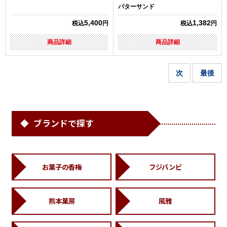
バターサンド
5,400
1,382
税込
円
税込
円
商品詳細
商品詳細
次
最後
ブランドで探す
お菓子の香梅
フジバンビ
熊本菓房
風雅