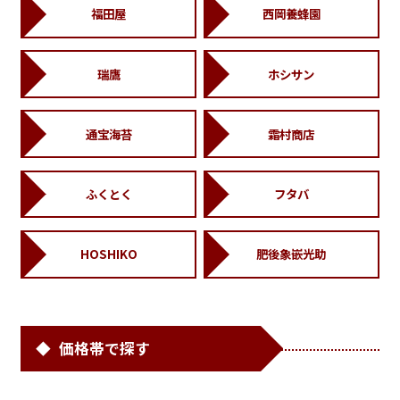
福田屋
西岡養蜂園
瑞鷹
ホシサン
通宝海苔
霜村商店
ふくとく
フタバ
HOSHIKO
肥後象嵌光助
価格帯で探す