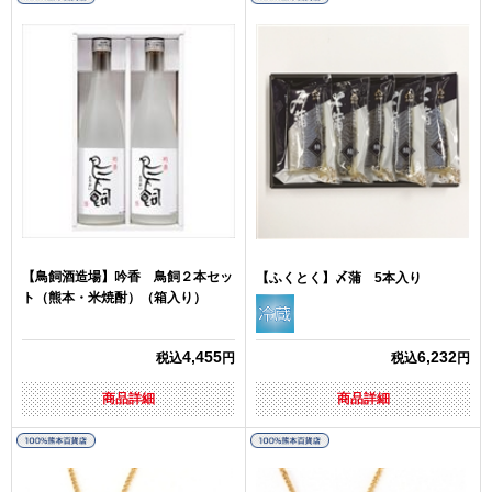
【鳥飼酒造場】吟香 鳥飼２本セッ
【ふくとく】〆蒲 5本入り
ト（熊本・米焼酎）（箱入り）
4,455
6,232
税込
円
税込
円
商品詳細
商品詳細