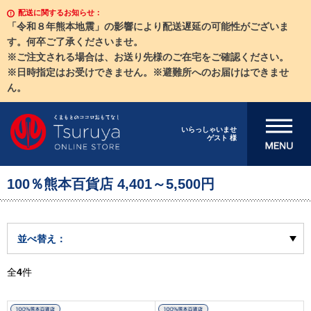
配送に関するお知らせ：
「令和８年熊本地震」の影響により配送遅延の可能性がございま
す。何卒ご了承くださいませ。
※ご注文される場合は、お送り先様のご在宅をご確認ください。
※日時指定はお受けできません。※避難所へのお届けはできませ
ん。
メニューを開
いらっしゃいませ
ゲスト 様
く
100％熊本百貨店 4,401～5,500円
並べ替え：
全
4
件