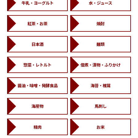
牛乳・ヨーグルト
水・ジュース
紅茶・お茶
焼酎
日本酒
麺類
惣菜・レトルト
佃煮・漬物・ふりかけ
醤油・味噌・発酵食品
海苔・椎茸
海産物
馬刺し
精肉
お米