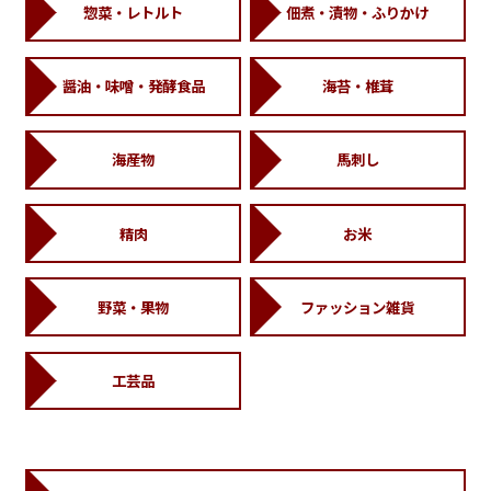
惣菜・レトルト
佃煮・漬物・ふりかけ
醤油・味噌・発酵食品
海苔・椎茸
海産物
馬刺し
精肉
お米
野菜・果物
ファッション雑貨
工芸品