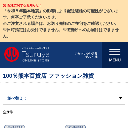
配送に関するお知らせ：
「令和８年熊本地震」の影響により配送遅延の可能性がございま
す。何卒ご了承くださいませ。
※ご注文される場合は、お送り先様のご在宅をご確認ください。
※日時指定はお受けできません。※避難所へのお届けはできませ
ん。
メニューを開
いらっしゃいませ
ゲスト 様
く
100％熊本百貨店 ファッション雑貨
並べ替え：
全
9
件