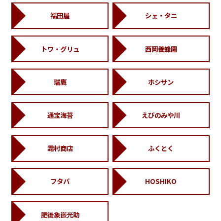
福田屋
シェ・タニ
トワ・グリュ
西岡養蜂園
瑞鷹
ホシサン
通宝海苔
えびのみや川
霜村商店
ふくとく
フタバ
HOSHIKO
肥後象嵌光助