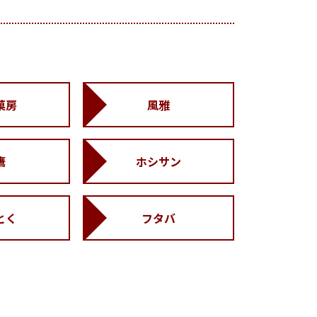
菓房
風雅
鷹
ホシサン
とく
フタバ