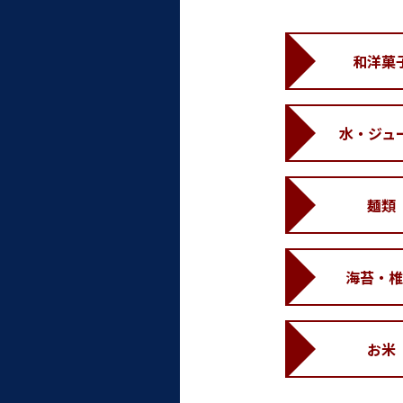
和洋菓
水・ジュ
麺類
海苔・椎
お米