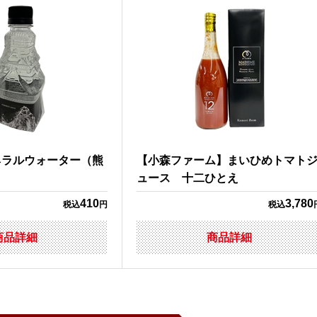
ネラルウォーター（熊
【小森ファーム】まいひめトマト
ュース 十二ひとえ
410
3,780
税込
円
税込
商品詳細
商品詳細