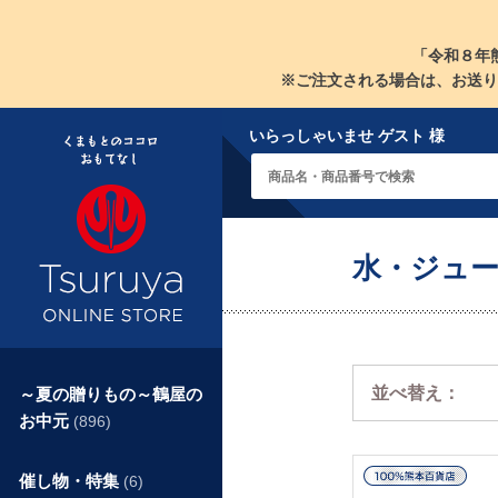
「令和８年
※ご注文される場合は、お送り
いらっしゃいませ ゲスト 様
水・ジュ
並べ替え：
～夏の贈りもの～鶴屋の
お中元
(896)
催し物・特集
(6)