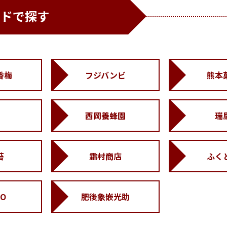
ンドで探す
香梅
フジバンビ
熊本
西岡養蜂園
瑞
苔
霜村商店
ふく
KO
肥後象嵌光助