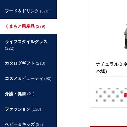
フード＆ドリンク
(370)
くまもと県産品
(279)
ライフスタイルグッズ
(222)
カタログギフト
(213)
ナチュラルミ
本城）
コスメ＆ビューティ
(90)
介護・健康
(21)
ファッション
(120)
ベビー＆キッズ
(98)