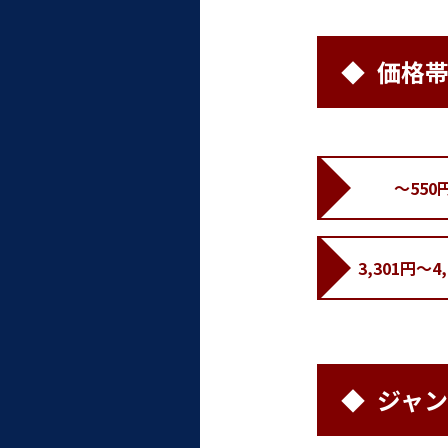
価格
～550
3,301円～4
ジャ