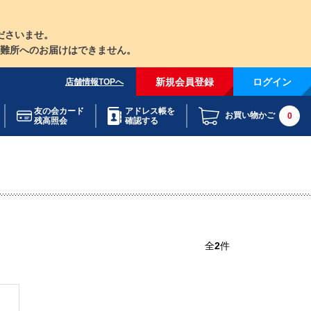
ださいませ。
難所へのお届けはできません。
新規会員登録
ログイン
店舗情報TOPへ
友の会カード
アドレス帳を
お買い物かご
0
残高照会
確認する
全
2
件