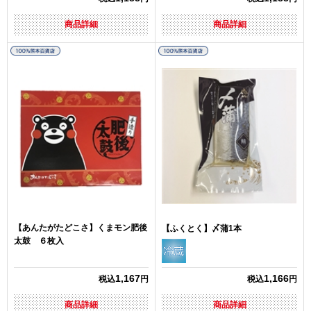
商品詳細
商品詳細
【あんたがたどこさ】くまモン肥後
【ふくとく】〆蒲1本
太鼓 ６枚入
1,167
1,166
税込
円
税込
円
商品詳細
商品詳細