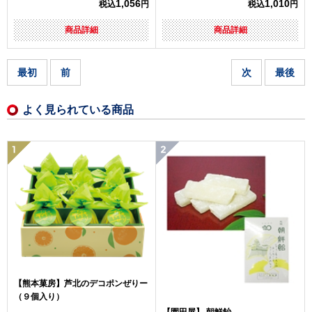
1,056
1,010
税込
円
税込
円
商品詳細
商品詳細
最初
前
次
最後
よく見られている商品
【熊本菓房】芦北のデコポンぜりー
（９個入り）
【園田屋】 朝鮮飴