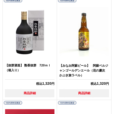
【抜群酒造】 熟香抜群 720ｍｌ
【みなみ阿蘇ビール】 阿蘇ベルジ
（箱入り）
ャンゴールデンエール（花の慶次
かぶき旅ラベル）
1,320
1,320
税込
円
税込
円
商品詳細
商品詳細