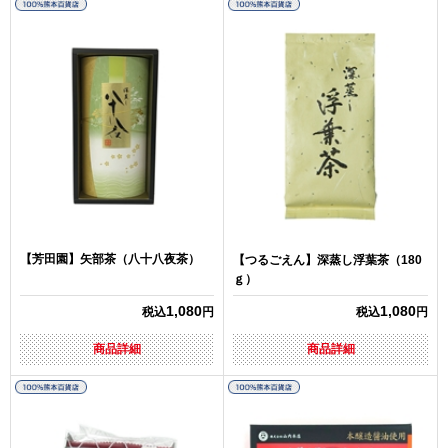
【芳田園】矢部茶（八十八夜茶）
【つるごえん】深蒸し浮葉茶（180
ｇ）
1,080
1,080
税込
円
税込
円
商品詳細
商品詳細