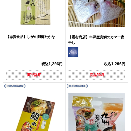
【志賀食品】しがの阿蘇たかな
【霜村商店】牛深産真鯛のカマ一夜
干し
1,296
1,296
税込
円
税込
円
商品詳細
商品詳細