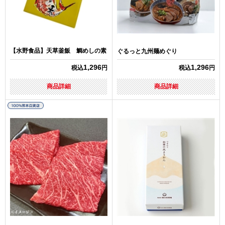
【水野食品】天草釜飯 鯛めしの素
ぐるっと九州麺めぐり
1,296
1,296
税込
円
税込
円
商品詳細
商品詳細