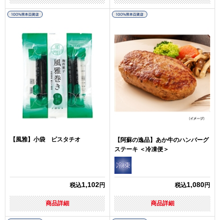
【風雅】小袋 ピスタチオ
【阿蘇の逸品】あか牛のハンバーグ
ステーキ ＜冷凍便＞
1,102
1,080
税込
円
税込
円
商品詳細
商品詳細