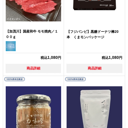
【加茂川】国産和牛 モモ焼肉／１
【フジバンビ】黒糖ドーナツ棒20
００ｇ
本 くまモンパッケージ
1,080
1,080
税込
円
税込
円
商品詳細
商品詳細