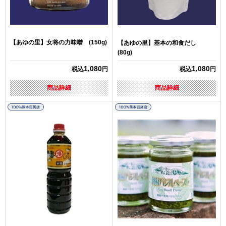
【あゆの里】女将の力味噌 (150g)
【あゆの里】基本の和食だし
(80g)
1,080
1,080
税込
円
税込
円
商品詳細
商品詳細