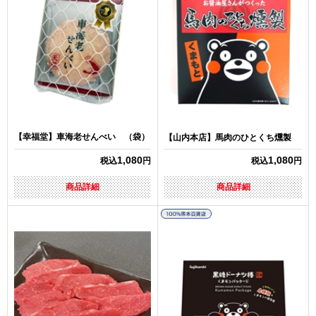
【幸福堂】車海老せんべい （袋）
【山内本店】馬肉のひとくち燻製
1,080
1,080
税込
円
税込
円
商品詳細
商品詳細