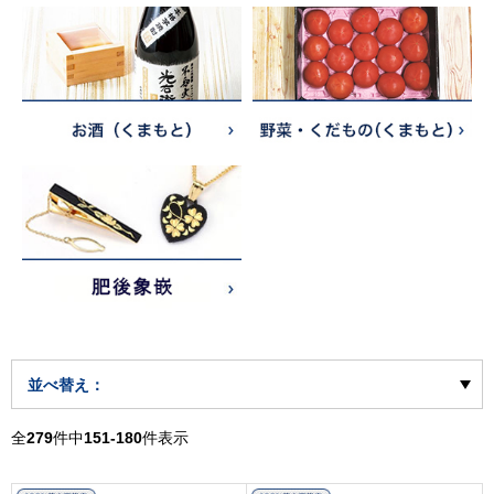
並べ替え：
全
279
件中
151-180
件表示