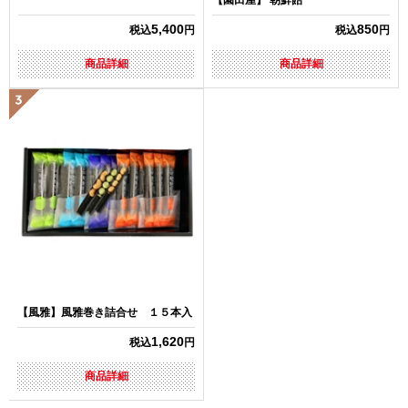
5,400
850
税込
円
税込
円
商品詳細
商品詳細
【風雅】風雅巻き詰合せ １５本入
1,620
税込
円
商品詳細