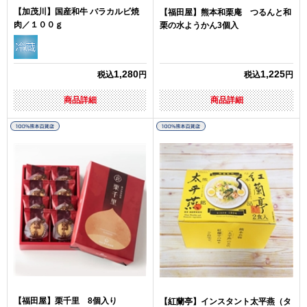
【加茂川】国産和牛 バラカルビ焼
【福田屋】熊本和栗庵 つるんと和
肉／１００ｇ
栗の水ようかん3個入
1,280
1,225
税込
円
税込
円
商品詳細
商品詳細
【福田屋】栗千里 8個入り
【紅蘭亭】インスタント太平燕（タ