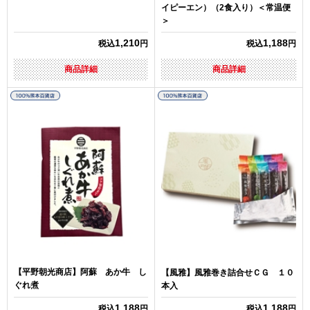
イピーエン）（2食入り）＜常温便
＞
1,210
1,188
税込
円
税込
円
商品詳細
商品詳細
【平野朝光商店】阿蘇 あか牛 し
【風雅】風雅巻き詰合せＣＧ １０
ぐれ煮
本入
1,188
1,188
税込
円
税込
円