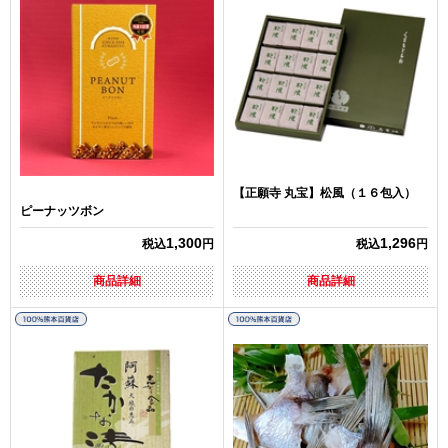
【正願寺 丸宝】松風（１６包入）
ピーナッツボン
1,300
1,296
税込
円
税込
円
商品詳細
商品詳細