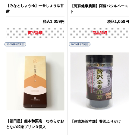
【みなとしょうゆ】一番しょうゆ甘
【阿蘇健康農園】阿蘇バジルペース
露
ト
1,059
1,059
税込
円
税込
円
商品詳細
商品詳細
【福田屋】熊本和栗庵 なめらかお
【住吉海苔本舗】贅沢ふりかけ
となの和栗プリン３個入