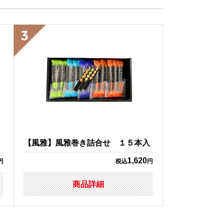
【風雅】風雅巻き詰合せ １５本入
1,620
円
税込
円
商品詳細