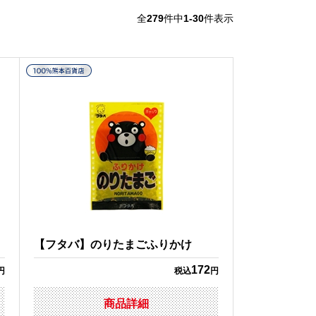
全
279
件中
1-30
件表示
【フタバ】のりたまごふりかけ
172
円
税込
円
商品詳細