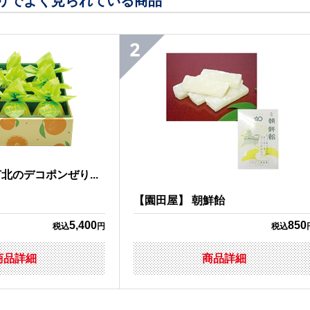
リでよく見られている商品
北のデコポンぜり...
【園田屋】 朝鮮飴
5,400
850
税込
円
税込
商品詳細
商品詳細