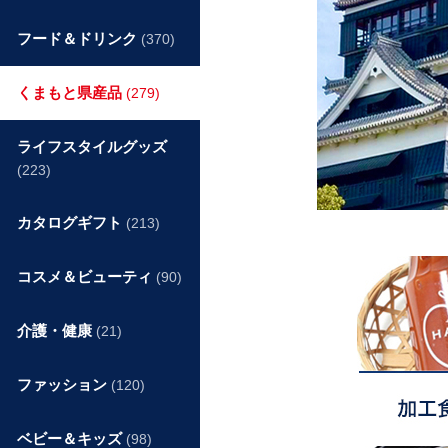
フード＆ドリンク
(370)
くまもと県産品
(279)
ライフスタイルグッズ
(223)
カタログギフト
(213)
コスメ＆ビューティ
(90)
介護・健康
(21)
ファッション
(120)
ベビー＆キッズ
(98)