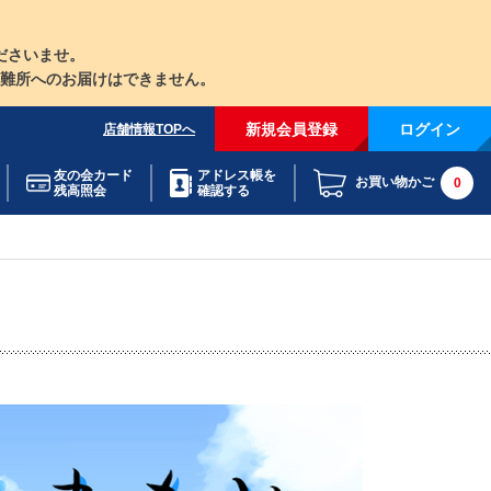
ださいませ。
難所へのお届けはできません。
新規会員登録
ログイン
店舗情報TOPへ
友の会カード
アドレス帳を
お買い物かご
0
残高照会
確認する