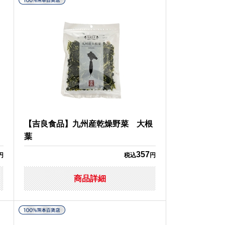
り
【吉良食品】九州産乾燥野菜 大根
葉
357
円
税込
円
商品詳細