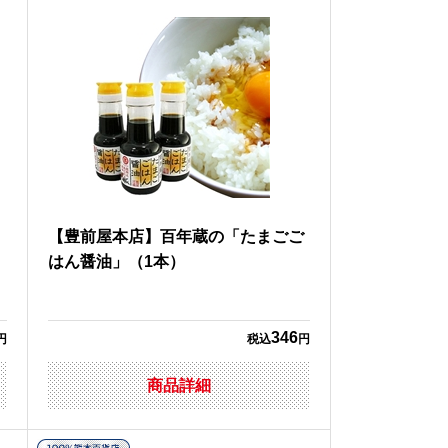
【豊前屋本店】百年蔵の「たまごご
はん醤油」（1本）
346
円
税込
円
商品詳細