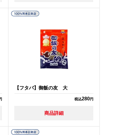
【フタバ】御飯の友 大
280
円
税込
円
商品詳細