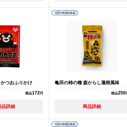
りかつおふりかけ
亀田の柿の種 森からし蓮根風味
172
250
税込
円
税込
商品詳細
商品詳細