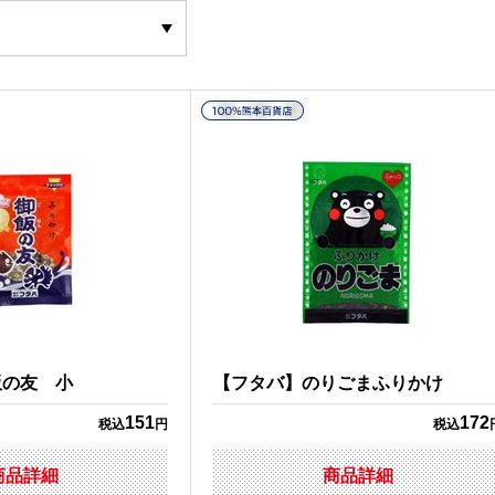
飯の友 小
【フタバ】のりごまふりかけ
151
172
税込
円
税込
商品詳細
商品詳細