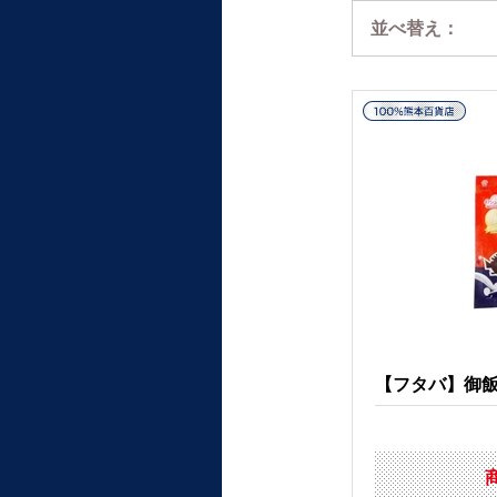
並べ替え：
【フタバ】御