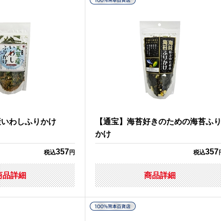
産いわしふりかけ
【通宝】海苔好きのための海苔ふ
かけ
357
357
税込
円
税込
商品詳細
商品詳細