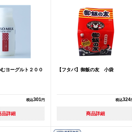
のむヨーグルト２００
【フタバ】御飯の友 小袋
301
324
税込
円
税込
商品詳細
商品詳細