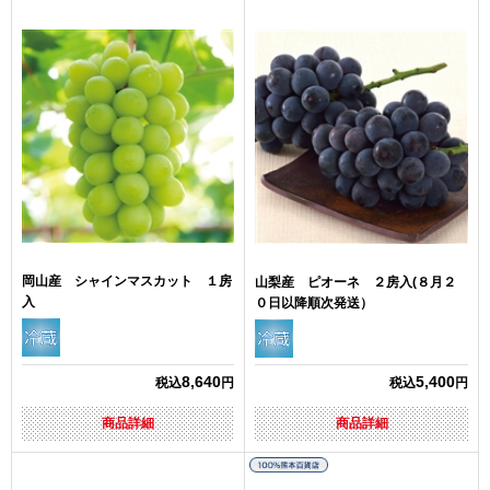
岡山産 シャインマスカット １房
山梨産 ピオーネ ２房入(８月２
入
０日以降順次発送）
8,640
5,400
税込
円
税込
円
商品詳細
商品詳細