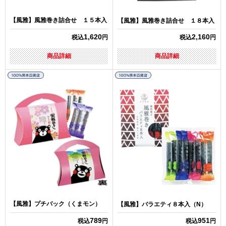
【風雅】風雅巻き詰合せ １５本入
【風雅】風雅巻き詰合せ １８本入
1,620
2,160
税込
円
税込
円
商品詳細
商品詳細
【風雅】プチバック（くまモン）
【風雅】バラエティ８本入（N）
789
951
税込
円
税込
円