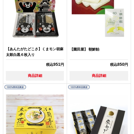
【あんたがたどこさ】くまモン胡麻
【園田屋】 朝鮮飴
太鼓白黒６枚入り
951
850
税込
円
税込
円
商品詳細
商品詳細