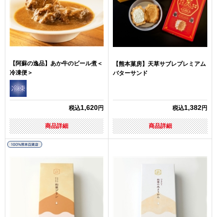
【阿蘇の逸品】あか牛のビール煮＜
【熊本菓房】天草サブレプレミアム
冷凍便＞
バターサンド
1,620
1,382
税込
円
税込
円
商品詳細
商品詳細