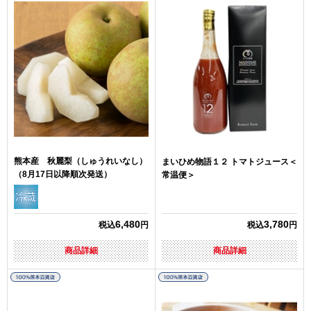
熊本産 秋麗梨（しゅうれいなし）
まいひめ物語１２ トマトジュース＜
（8月17日以降順次発送）
常温便＞
6,480
3,780
税込
円
税込
円
商品詳細
商品詳細