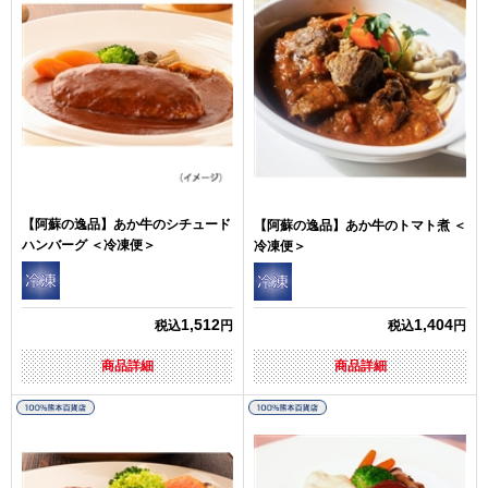
【阿蘇の逸品】あか牛のシチュード
【阿蘇の逸品】あか牛のトマト煮 ＜
ハンバーグ ＜冷凍便＞
冷凍便＞
1,512
1,404
税込
円
税込
円
商品詳細
商品詳細