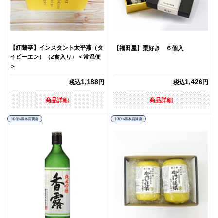
【紅蘭亭】インスタント太平燕（タ
【福田屋】栗好き ６個入
イピーエン）（2食入り）＜常温便
＞
1,188
1,426
税込
円
税込
円
商品詳細
商品詳細