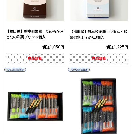
【福田屋】熊本和栗庵 なめらかお
【福田屋】熊本和栗庵 つるんと和
となの和栗プリン３個入
栗の水ようかん3個入
1,056
1,225
税込
円
税込
円
商品詳細
商品詳細