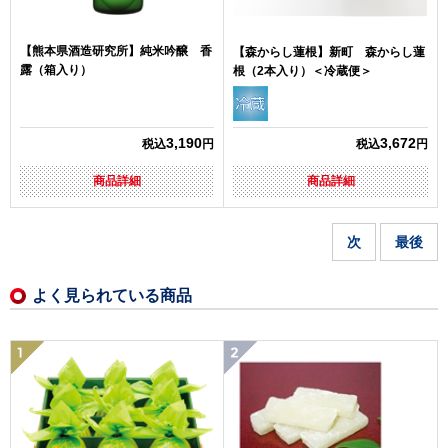
【熊本県酒造研究所】純米吟醸 香
【森からし蓮根】新町 森からし蓮
露（箱入り）
根（2本入り）＜冷蔵便＞
3,190
3,672
税込
円
税込
円
商品詳細
商品詳細
次
最後
よく見られている商品