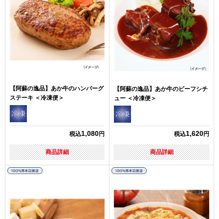
【阿蘇の逸品】あか牛のハンバーグ
【阿蘇の逸品】あか牛のビーフシチ
ステーキ ＜冷凍便＞
ュー ＜冷凍便＞
1,080
1,620
税込
円
税込
円
商品詳細
商品詳細