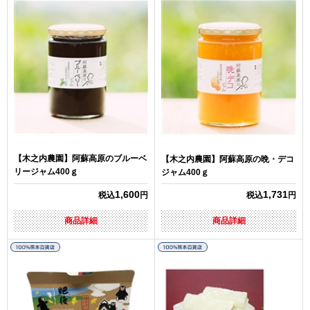
【木之内農園】阿蘇高原のブルーベ
【木之内農園】阿蘇高原の晩・デコ
リージャム400ｇ
ジャム400ｇ
1,600
1,731
税込
円
税込
円
商品詳細
商品詳細