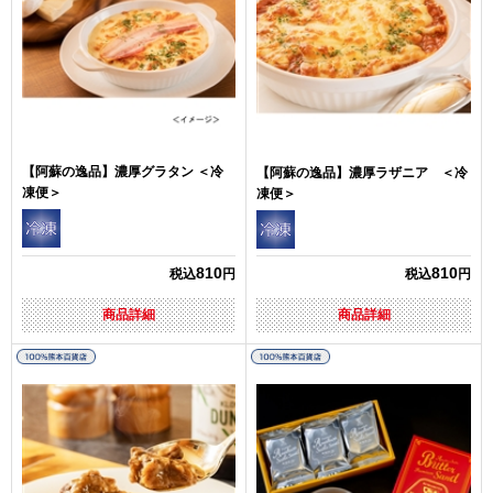
【阿蘇の逸品】濃厚グラタン ＜冷
【阿蘇の逸品】濃厚ラザニア ＜冷
凍便＞
凍便＞
810
810
税込
円
税込
円
商品詳細
商品詳細