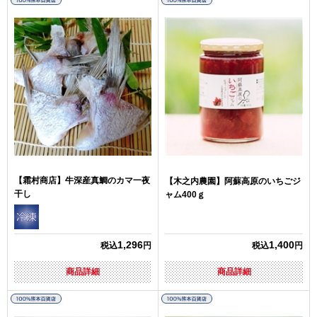
【霜村商店】牛深産真鯛のカマ一夜
【木之内農園】阿蘇高原のいちごジ
干し
ャム400ｇ
1,296
1,400
税込
円
税込
円
商品詳細
商品詳細