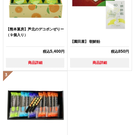
【熊本菓房】芦北のデコポンぜりー
（９個入り）
【園田屋】 朝鮮飴
5,400
850
税込
円
税込
円
商品詳細
商品詳細