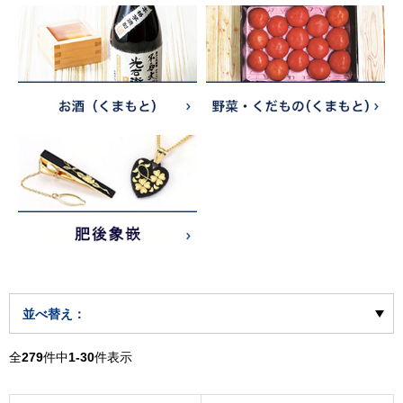
並べ替え：
全
279
件中
1-30
件表示