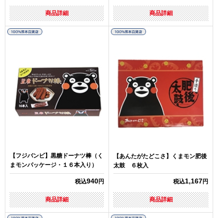
商品詳細
商品詳細
【フジバンビ】黒糖ドーナツ棒（く
【あんたがたどこさ】くまモン肥後
まモンパッケージ・１６本入り）
太鼓 ６枚入
940
1,167
税込
円
税込
円
商品詳細
商品詳細