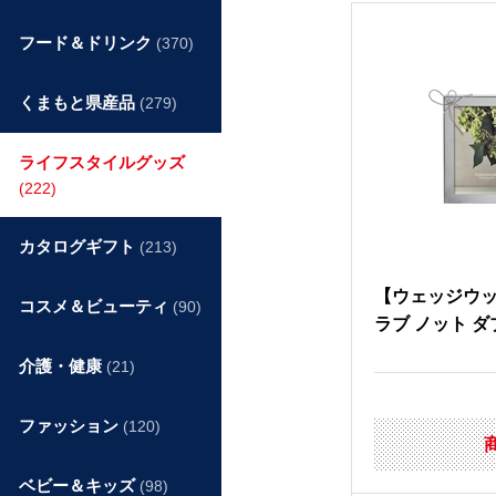
フード＆ドリンク
(370)
くまもと県産品
(279)
ライフスタイルグッズ
(222)
カタログギフト
(213)
【ウェッジウ
コスメ＆ビューティ
(90)
ラブ ノット 
介護・健康
(21)
ファッション
(120)
ベビー＆キッズ
(98)