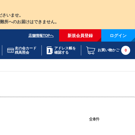
ださいませ。
難所へのお届けはできません。
新規会員登録
ログイン
店舗情報TOPへ
友の会カード
アドレス帳を
お買い物かご
0
残高照会
確認する
全
8
件