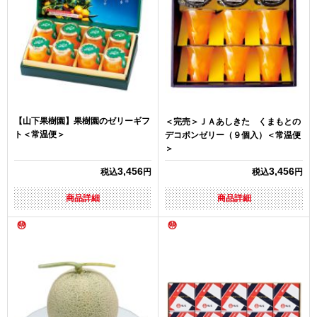
【山下果樹園】果樹園のゼリーギフ
＜完売＞ＪＡあしきた くまもとの
ト＜常温便＞
デコポンゼリー（９個入）＜常温便
＞
3,456
3,456
税込
円
税込
円
商品詳細
商品詳細