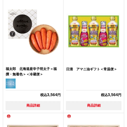
福太郎 北海道産辛子明太子＜福
日清 アマニ油ギフト＜常温便＞
撰・無着色＞＜冷蔵便＞
3,564
3,564
税込
円
税込
円
商品詳細
商品詳細