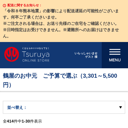
配送に関するお知らせ：
「令和８年熊本地震」の影響により配送遅延の可能性がございま
す。何卒ご了承くださいませ。
※ご注文される場合は、お送り先様のご在宅をご確認ください。
※日時指定はお受けできません。※避難所へのお届けはできませ
ん。
メニューを開
いらっしゃいませ
ゲスト 様
く
鶴屋のお中元 ご予算で選ぶ（3,301～5,500
円）
並べ替え：
全
414
件中
1-30
件表示