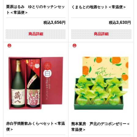
栗原はるみ ゆとりのキッチンセッ
くまもとの地酒セット＜常温便＞
ト＜常温便＞
3,656
3,630
税込
円
税込
円
商品詳細
商品詳細
赤白芋焼酎飲みくらべセット＜常温
熊本菓房 芦北のデコポンぜりー＜
便＞
常温便＞