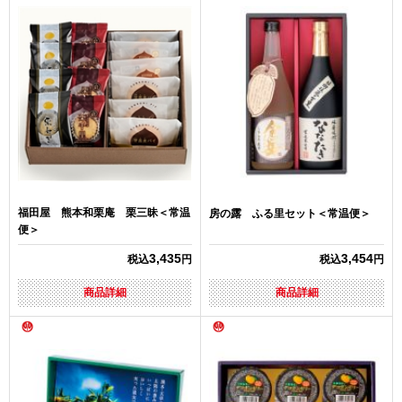
福田屋 熊本和栗庵 栗三昧＜常温
房の露 ふる里セット＜常温便＞
便＞
3,435
3,454
税込
円
税込
円
商品詳細
商品詳細