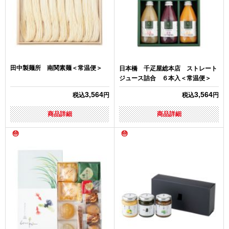
田中製麺所 南関素麺＜常温便＞
日本橋 千疋屋総本店 ストレート
ジュース詰合 ６本入＜常温便＞
3,564
3,564
税込
円
税込
円
商品詳細
商品詳細