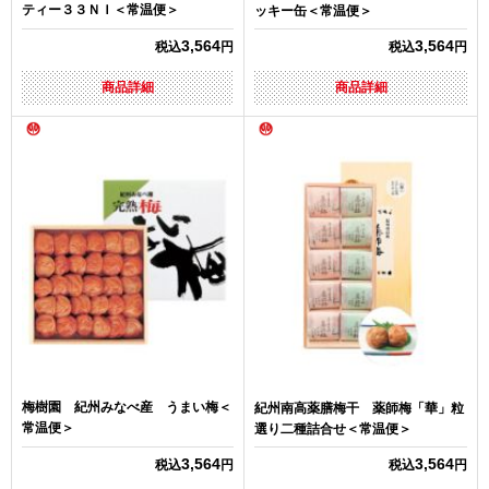
ティー３３ＮＩ＜常温便＞
ッキー缶＜常温便＞
3,564
3,564
税込
円
税込
円
商品詳細
商品詳細
梅樹園 紀州みなべ産 うまい梅＜
紀州南高薬膳梅干 薬師梅「華」粒
常温便＞
選り二種詰合せ＜常温便＞
3,564
3,564
税込
円
税込
円