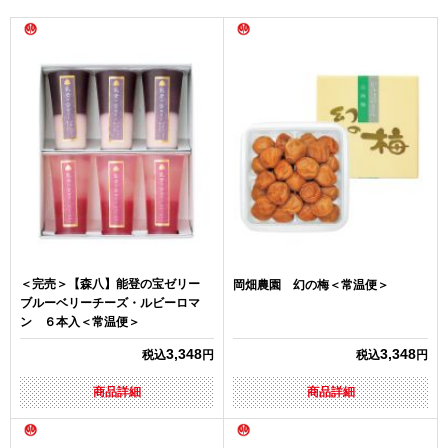
＜完売＞【森八】能登の宝ゼリー
岡畑農園 幻の梅＜常温便＞
ブルーベリーチーズ・ルビーロマ
ン ６本入＜常温便＞
3,348
3,348
税込
円
税込
円
商品詳細
商品詳細