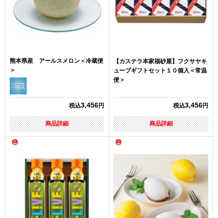
熊本県産 アールスメロン＜冷蔵便
【カステラ本家福砂屋】フクサヤキ
＞
ューブギフトセット１０個入＜常温
便＞
3,456
3,456
税込
円
税込
円
商品詳細
商品詳細