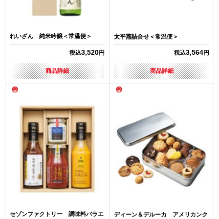
れいざん 純米吟醸＜常温便＞
太平燕詰合せ＜常温便＞
3,520
3,564
税込
円
税込
円
商品詳細
商品詳細
セゾンファクトリー 調味料バラエ
ディーン＆デルーカ アメリカンク