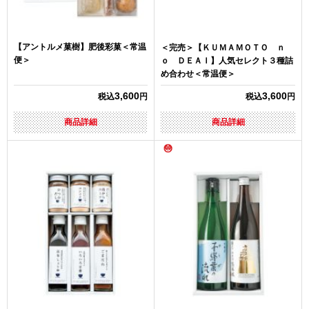
【アントルメ菓樹】肥後彩菓＜常温
＜完売＞【ＫＵＭＡＭＯＴＯ ｎ
便＞
ｏ ＤＥＡＩ】人気セレクト３種詰
め合わせ＜常温便＞
3,600
3,600
税込
円
税込
円
商品詳細
商品詳細