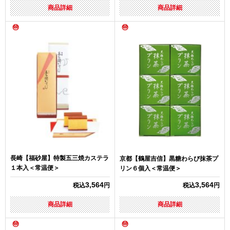
商品詳細
商品詳細
長崎【福砂屋】特製五三焼カステラ
京都【鶴屋吉信】黒糖わらび抹茶プ
１本入＜常温便＞
リン６個入＜常温便＞
3,564
3,564
税込
円
税込
円
商品詳細
商品詳細