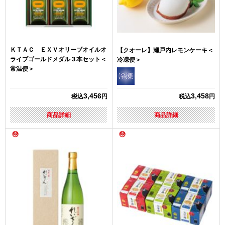
ＫＴＡＣ ＥＸＶオリーブオイルオ
【クオーレ】瀬戸内レモンケーキ＜
ライブゴールドメダル３本セット＜
冷凍便＞
常温便＞
3,456
3,458
税込
円
税込
円
商品詳細
商品詳細