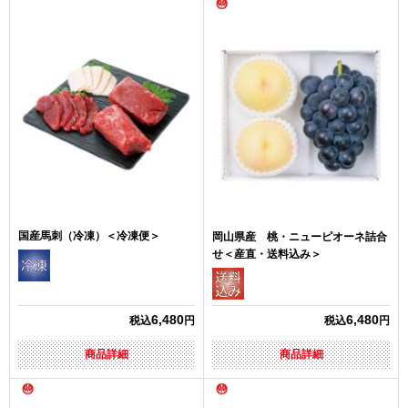
国産馬刺（冷凍）＜冷凍便＞
岡山県産 桃・ニューピオーネ詰合
せ＜産直・送料込み＞
6,480
6,480
税込
円
税込
円
商品詳細
商品詳細