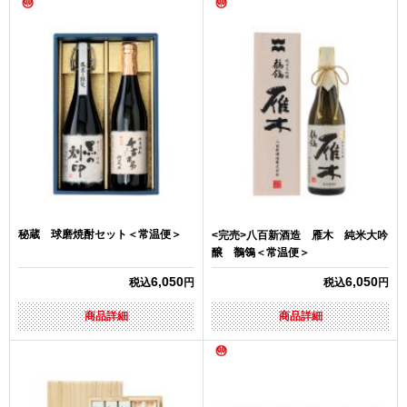
秘蔵 球磨焼酎セット＜常温便＞
<完売>八百新酒造 雁木 純米大吟
醸 鶺鴒＜常温便＞
6,050
6,050
税込
円
税込
円
商品詳細
商品詳細