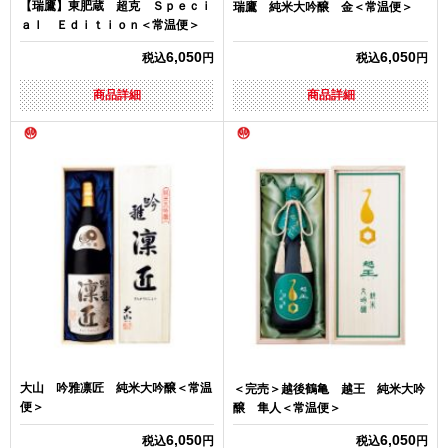
【瑞鷹】東肥蔵 超克 Ｓｐｅｃｉ
瑞鷹 純米大吟醸 金＜常温便＞
ａｌ Ｅｄｉｔｉｏｎ＜常温便＞
6,050
6,050
税込
円
税込
円
商品詳細
商品詳細
大山 吟雅凛匠 純米大吟醸＜常温
＜完売＞越後鶴亀 越王 純米大吟
便＞
醸 隼人＜常温便＞
6,050
6,050
税込
円
税込
円