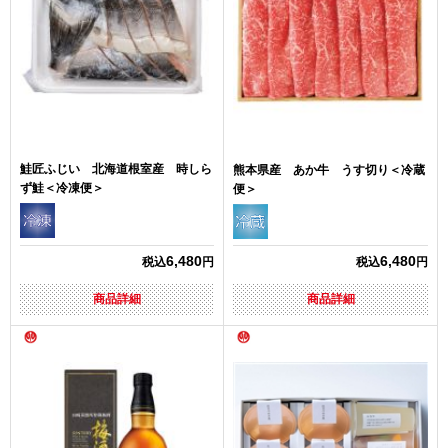
鮭匠ふじい 北海道根室産 時しら
熊本県産 あか牛 うす切り＜冷蔵
ず鮭＜冷凍便＞
便＞
6,480
6,480
税込
円
税込
円
商品詳細
商品詳細