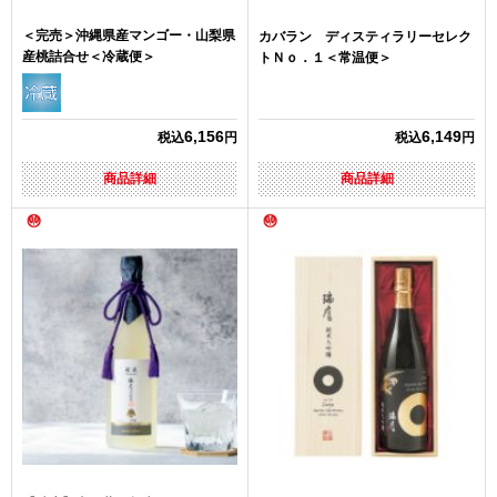
＜完売＞沖縄県産マンゴー・山梨県
カバラン ディスティラリーセレク
産桃詰合せ＜冷蔵便＞
トＮｏ．１＜常温便＞
6,156
6,149
税込
円
税込
円
商品詳細
商品詳細