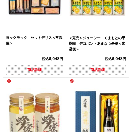
ヨックモック セットデリス＜常温
＜完売＞ジューシー くまもとの果
便＞
樹園 デコポン・あまなつ缶詰＜常
温便＞
6,048
6,048
税込
円
税込
円
商品詳細
商品詳細