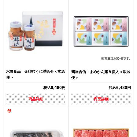
水野食品 金印粒うに詰合せ＜常温
鶴屋吉信 まめかん露８個入＜常温
便＞
便＞
6,480
6,480
税込
円
税込
円
商品詳細
商品詳細