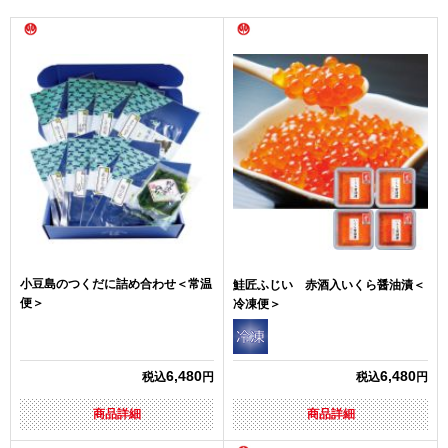
小豆島のつくだに詰め合わせ＜常温
鮭匠ふじい 赤酒入いくら醤油漬＜
便＞
冷凍便＞
6,480
6,480
税込
円
税込
円
商品詳細
商品詳細