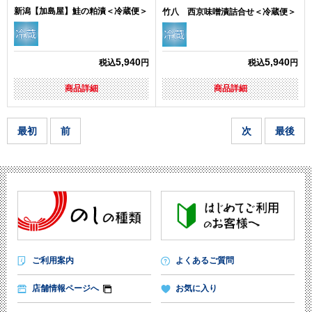
新潟【加島屋】鮭の粕漬＜冷蔵便＞
竹八 西京味噌漬詰合せ＜冷蔵便＞
5,940
5,940
税込
円
税込
円
商品詳細
商品詳細
最初
前
次
最後
ご利用案内
よくあるご質問
店舗情報ページへ
お気に入り