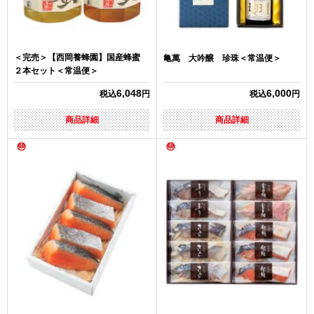
＜完売＞【西岡養蜂園】国産蜂蜜
亀萬 大吟醸 珍珠＜常温便＞
２本セット＜常温便＞
6,048
6,000
税込
円
税込
円
商品詳細
商品詳細