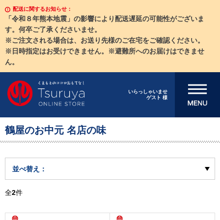
配送に関するお知らせ：
「令和８年熊本地震」の影響により配送遅延の可能性がございま
す。何卒ご了承くださいませ。
※ご注文される場合は、お送り先様のご在宅をご確認ください。
※日時指定はお受けできません。※避難所へのお届けはできませ
ん。
メニューを開
いらっしゃいませ
ゲスト 様
く
鶴屋のお中元 名店の味
並べ替え：
全
2
件