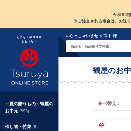
「令和８年
※ご注文される場合は、お送り
いらっしゃいませ ゲスト 様
鶴屋のお中
並べ替え：
～夏の贈りもの～鶴屋の
お中元
(896)
催し物・特集
(6)