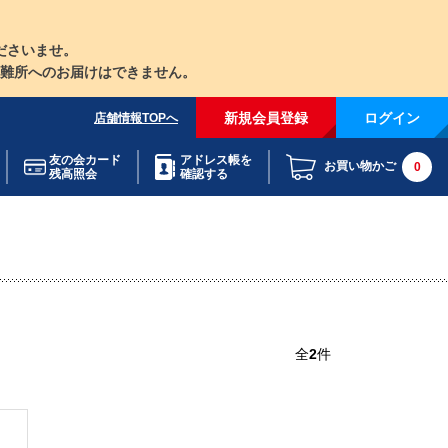
ださいませ。
難所へのお届けはできません。
新規会員登録
ログイン
店舗情報TOPへ
友の会カード
アドレス帳を
お買い物かご
0
残高照会
確認する
全
2
件