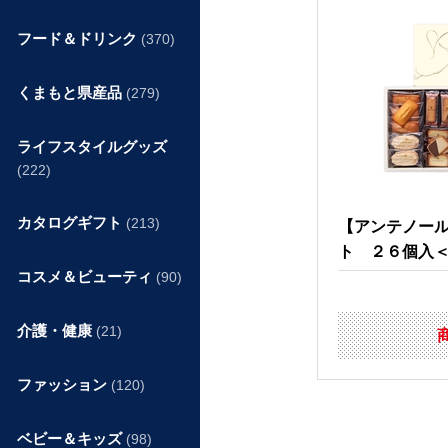
フード＆ドリンク
(370)
くまもと県産品
(279)
ライフスタイルグッズ
(222)
カタログギフト
(213)
【アンテノー
ト ２６個入
コスメ＆ビューティ
(90)
介護・健康
(21)
ファッション
(120)
ベビー＆キッズ
(98)