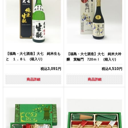
【福島・大七酒造】大七 純米生も
【福島・大七酒造】大七 純米大吟
と １．８Ｌ (箱入り)
醸 箕輪門 720ｍｌ (箱入り)
3,091
4,510
税込
円
税込
円
商品詳細
商品詳細