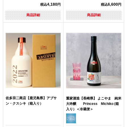
4,180
6,600
税込
円
税込
円
商品詳細
商品詳細
佐多宗二商店【鹿児島県】アブサ
重家酒造【長崎県】 よこやま 純米
ン・クスシキ（箱入り）
大吟醸 Princess Michiko (箱
入り）＜冷蔵便＞