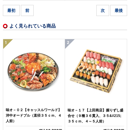
最初
前
次
最後
よく見られている商品
味オ－０２【キャッスルワールド】
味オ－１７【上田商店】握りずし盛
洋中オードブル（直径３５ｃｍ、４
合せ（９種３６貫入、３５&#215;
人前）
３５ｃｍ、４～５人前）