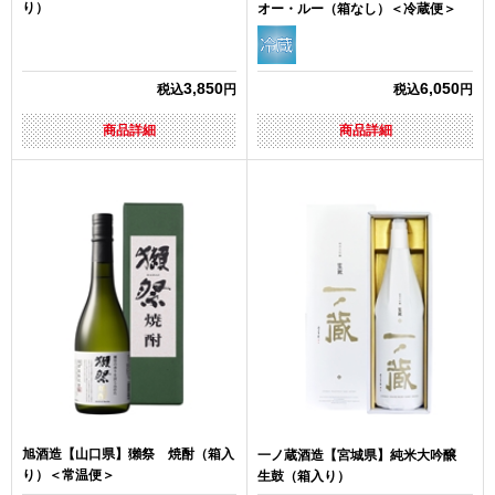
り）
オー・ルー（箱なし）＜冷蔵便＞
3,850
6,050
税込
円
税込
円
商品詳細
商品詳細
旭酒造【山口県】獺祭 焼酎（箱入
一ノ蔵酒造【宮城県】純米大吟醸
り）＜常温便＞
生鼓（箱入り）