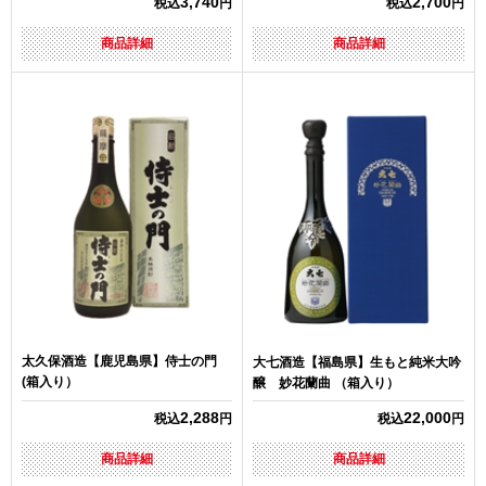
3,740
2,700
税込
円
税込
円
商品詳細
商品詳細
太久保酒造【鹿児島県】侍士の門
大七酒造【福島県】生もと純米大吟
(箱入り）
醸 妙花蘭曲 （箱入り）
2,288
22,000
税込
円
税込
円
商品詳細
商品詳細