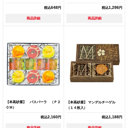
648
1,296
税込
円
税込
円
商品詳細
商品詳細
【本高砂屋】 パスパーラ （Ｐ２
【本高砂屋】 マンデルチーゲル
０Ｍ）
（１４枚入）
2,160
1,188
税込
円
税込
円
商品詳細
商品詳細