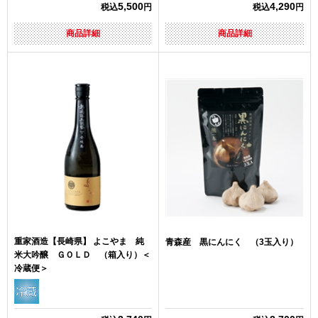
5,500
4,290
税込
円
税込
円
商品詳細
商品詳細
重家酒造【長崎県】 よこやま 純
青森産 黒にんにく （3玉入り）
米大吟醸 ＧＯＬＤ （箱入り）＜
冷蔵便＞