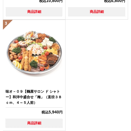
10,800
6,800
税込
円
税込
円
商品詳細
商品詳細
味オ－０９【鶴屋サロン ド シャト
ー】和洋中盛合せ「梅」（直径３８
ｃｍ、４～５人前）
5,940
税込
円
商品詳細