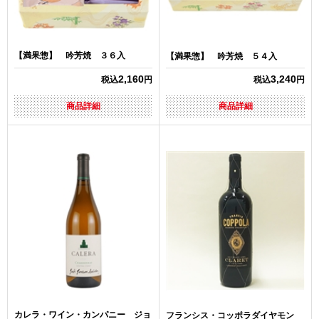
【満果惣】 吟芳焼 ３６入
【満果惣】 吟芳焼 ５４入
2,160
3,240
税込
円
税込
円
商品詳細
商品詳細
カレラ・ワイン・カンパニー ジョ
フランシス・コッポラダイヤモン