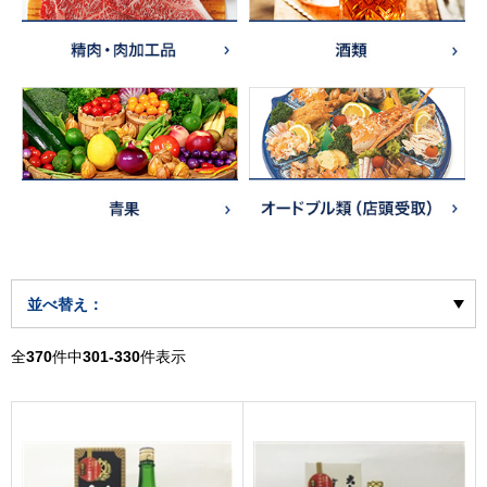
並べ替え：
全
370
件中
301-330
件表示