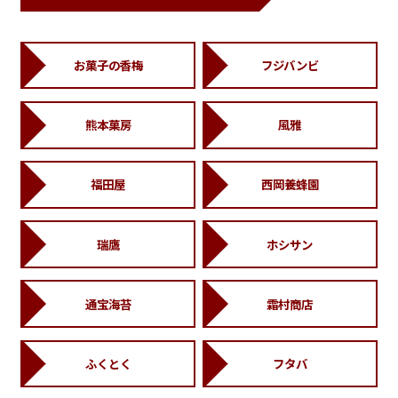
お菓子の香梅
フジバンビ
熊本菓房
風雅
福田屋
西岡養蜂園
瑞鷹
ホシサン
通宝海苔
霜村商店
ふくとく
フタバ