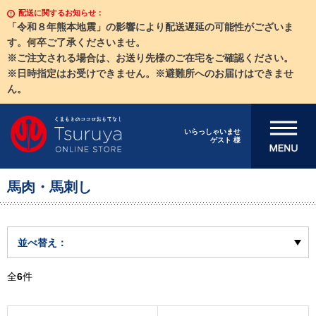
配送に関するお知らせ：
「令和８年熊本地震」の影響により配送遅延の可能性がございま
す。何卒ご了承くださいませ。
※ご注文される場合は、お送り先様のご在宅をご確認ください。
※日時指定はお受けできません。※避難所へのお届けはできませ
ん。
メニューを開
いらっしゃいませ
ゲスト 様
く
馬肉・馬刺し
並べ替え：
全
6
件