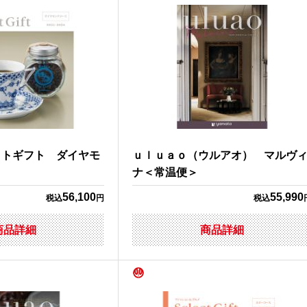
クトギフト ダイヤモ
ｕｌｕａｏ（ウルアオ） マルヴ
ナ＜常温便＞
56,100
55,990
税込
円
税込
商品詳細
商品詳細