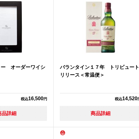
リー オーダーワイシ
バランタイン１７年 トリビュー
＞
リリース＜常温便＞
16,500
14,520
税込
円
税込
商品詳細
商品詳細