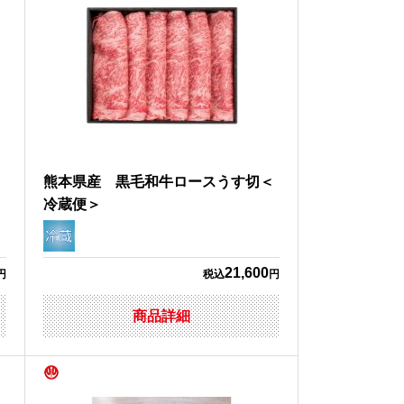
常
熊本県産 黒毛和牛ロースうす切＜
冷蔵便＞
21,600
円
税込
円
商品詳細