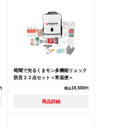
ニ
暗闇で光るくまモン多機能リュック
防災２２点セット＜常温便＞
16,500
円
税込
円
商品詳細