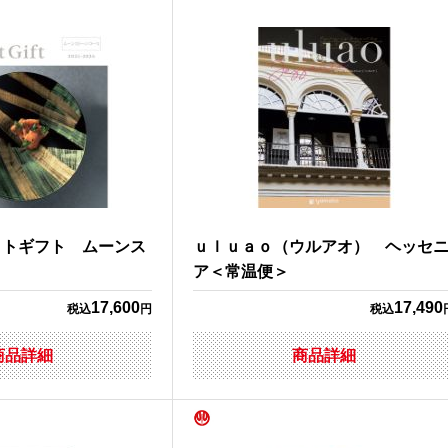
クトギフト ムーンス
ｕｌｕａｏ（ウルアオ） ヘッセ
ア＜常温便＞
17,600
17,490
税込
円
税込
商品詳細
商品詳細