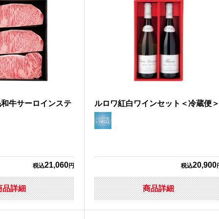
毛和牛サーロインステ
ルロワ紅白ワインセット＜冷蔵便
＞
21,060
20,900
税込
円
税込
商品詳細
商品詳細