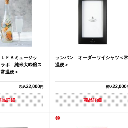
ＡＬＦＡミュージッ
ランバン オーダーワイシャツ＜
コラボ 純米大吟醸ス
温便＞
＜常温便＞
22,000
22,000
税込
円
税込
商品詳細
商品詳細