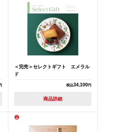
ィ
＜完売＞セレクトギフト エメラル
ド
34,100
円
税込
円
商品詳細