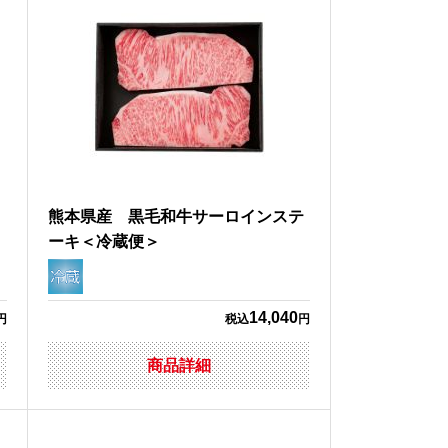
ト
熊本県産 黒毛和牛サーロインステ
ーキ＜冷蔵便＞
14,040
円
税込
円
商品詳細