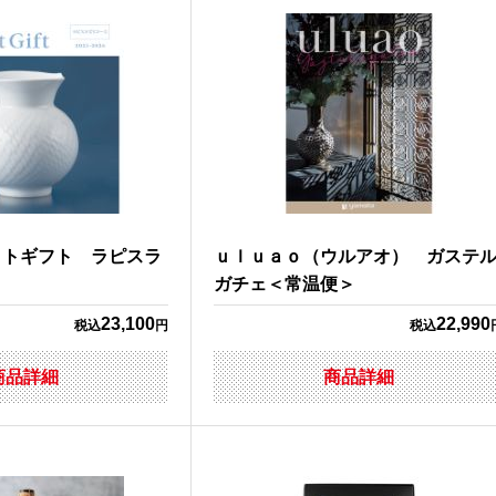
クトギフト ラピスラ
ｕｌｕａｏ（ウルアオ） ガステ
ガチェ＜常温便＞
23,100
22,990
税込
円
税込
商品詳細
商品詳細