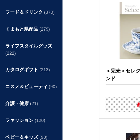
フード＆ドリンク
(370)
くまもと県産品
(279)
ライフスタイルグッズ
(222)
カタログギフト
(213)
＜完売＞セレ
ンド
コスメ＆ビューティ
(90)
介護・健康
(21)
ファッション
(120)
ベビー＆キッズ
(98)