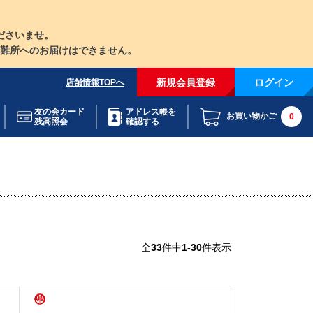
ださいませ。
難所へのお届けはできません。
新規会員登録
ログイン
店舗情報TOPへ
友の会カード
アドレス帳を
お買い物かご
0
残高照会
確認する
全
33
件中
1-30
件表示