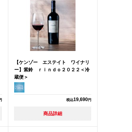
＞
【ケンゾー エステイト ワイナリ
ー】紫鈴 ｒｉｎｄｏ２０２２＜冷
蔵便＞
19,690
円
税込
円
商品詳細