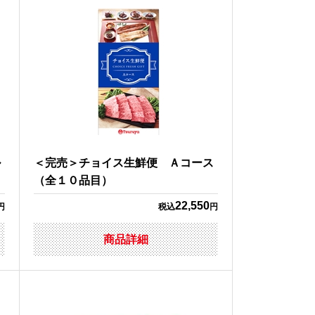
ル
＜完売＞チョイス生鮮便 Ａコース
（全１０品目）
22,550
円
税込
円
商品詳細