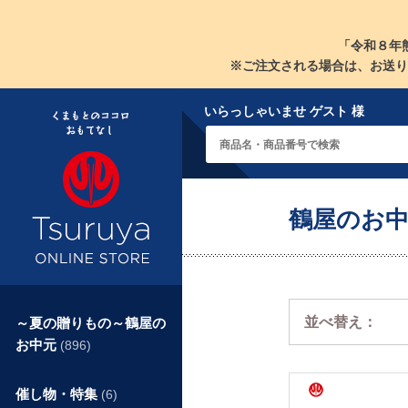
「令和８年
※ご注文される場合は、お送り
いらっしゃいませ ゲスト 様
鶴屋のお中
並べ替え：
～夏の贈りもの～鶴屋の
お中元
(896)
催し物・特集
(6)