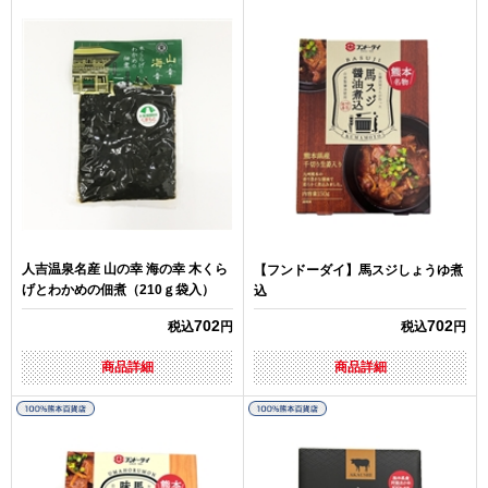
人吉温泉名産 山の幸 海の幸 木くら
【フンドーダイ】馬スジしょうゆ煮
げとわかめの佃煮（210ｇ袋入）
込
702
702
税込
円
税込
円
商品詳細
商品詳細