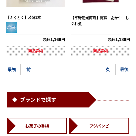
【ふくとく】〆蒲1本
【平野朝光商店】阿蘇 あか牛 し
ぐれ煮
1,166
1,188
税込
円
税込
円
商品詳細
商品詳細
最初
前
次
最後
ブランドで探す
お菓子の香梅
フジバンビ