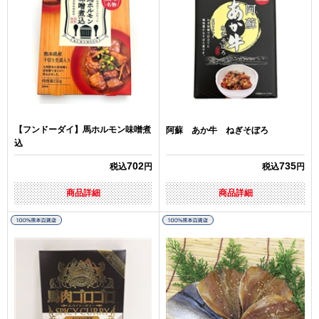
【フンドーダイ】馬ホルモン味噌煮
阿蘇 あか牛 ねぎそぼろ
込
702
735
税込
円
税込
円
商品詳細
商品詳細