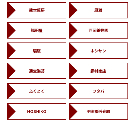
熊本菓房
風雅
福田屋
西岡養蜂園
瑞鷹
ホシサン
通宝海苔
霜村商店
ふくとく
フタバ
HOSHIKO
肥後象嵌光助