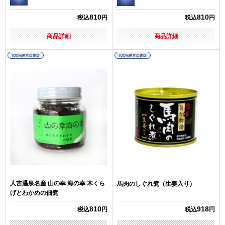
810
810
税込
円
税込
円
商品詳細
商品詳細
人吉温泉名産 山の幸 海の幸 木くら
馬肉のしぐれ煮（生姜入り）
げとわかめの佃煮
810
918
税込
円
税込
円