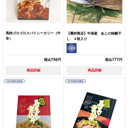
馬肉ゴロゴロスパイシーカリー（中
【霜村商店】牛深産 あじの味醂干
辛）
し ４枚入り
756
777
税込
円
税込
円
商品詳細
商品詳細