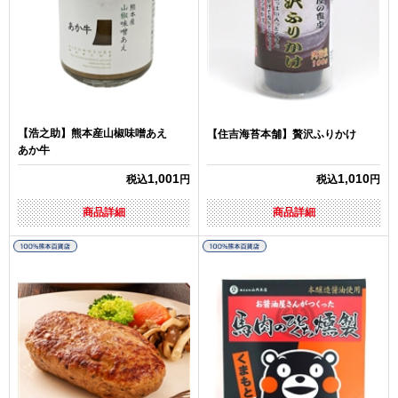
【浩之助】熊本産山椒味噌あえ
【住吉海苔本舗】贅沢ふりかけ
あか牛
1,001
1,010
税込
円
税込
円
商品詳細
商品詳細