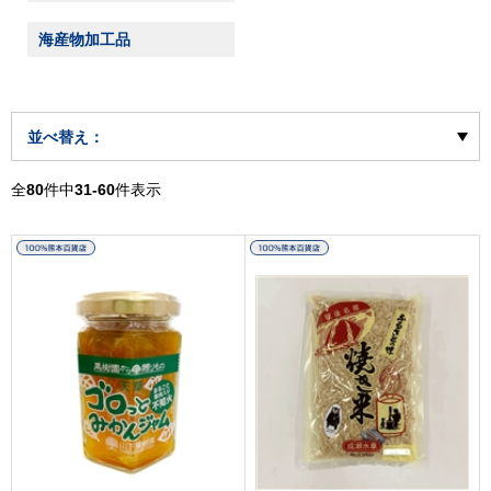
海産物加工品
並べ替え：
全
80
件中
31-60
件表示