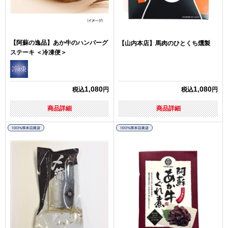
【阿蘇の逸品】あか牛のハンバーグ
【山内本店】馬肉のひとくち燻製
ステーキ ＜冷凍便＞
1,080
1,080
税込
円
税込
円
商品詳細
商品詳細