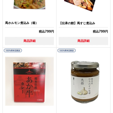
馬ホルモン煮込み（箱）
【伝承の館】馬すじ煮込み
799
799
税込
円
税込
円
商品詳細
商品詳細