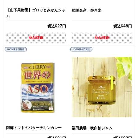
【山下果樹園】ゴロッとみかんジャ
肥後名産 焼き米
ム
627
648
税込
円
税込
円
商品詳細
商品詳細
阿蘇トマトのバターチキンカレー
福田農場 晩白柚ジャム