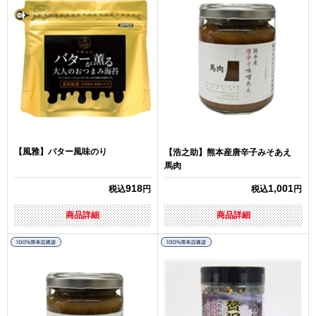
【風雅】バター風味のり
【浩之助】熊本産唐辛子みそあえ
馬肉
918
1,001
税込
円
税込
円
商品詳細
商品詳細