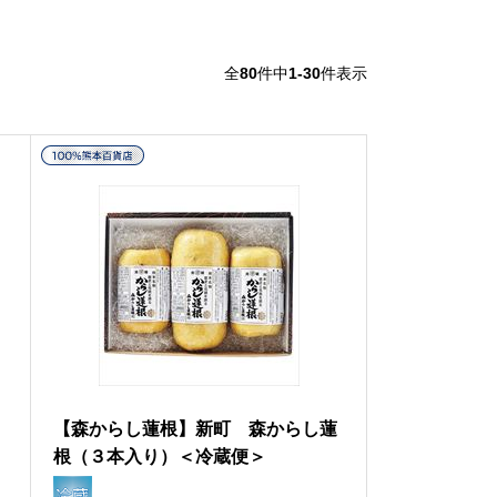
全
80
件中
1-30
件表示
蜜
【森からし蓮根】新町 森からし蓮
根（３本入り）＜冷蔵便＞