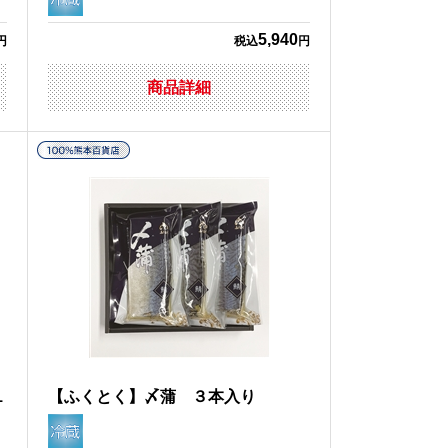
5,940
円
税込
円
商品詳細
1
【ふくとく】〆蒲 ３本入り