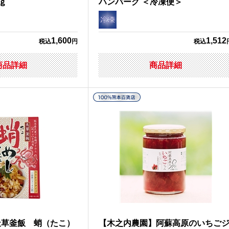
ｇ
ハンバーグ ＜冷凍便＞
1,600
1,512
税込
円
税込
商品詳細
商品詳細
天草釜飯 蛸（たこ）
【木之内農園】阿蘇高原のいちご