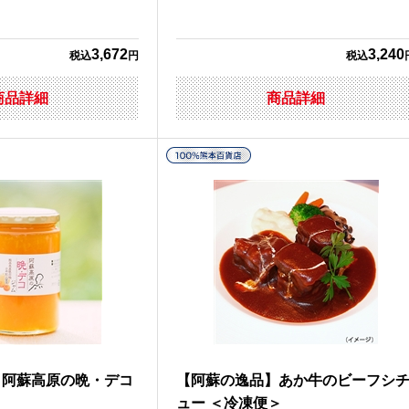
3,672
3,240
税込
円
税込
商品詳細
商品詳細
】阿蘇高原の晩・デコ
【阿蘇の逸品】あか牛のビーフシ
ュー ＜冷凍便＞