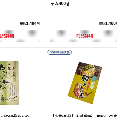
ャム400ｇ
1,404
1,400
税込
円
税込
商品詳細
商品詳細
しがの阿蘇たかな
【水野食品】天草釜飯 鯛めしの