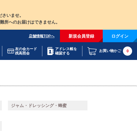
ださいませ。
難所へのお届けはできません。
新規会員登録
ログイン
店舗情報TOPへ
友の会カード
アドレス帳を
お買い物かご
0
残高照会
確認する
ジャム・ドレッシング・蜂蜜