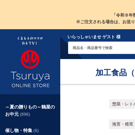
「令和８年
※ご注文される場合は、お送り
いらっしゃいませ ゲスト 様
加工食品
惣菜・レト
～夏の贈りもの～鶴屋の
お中元
(896)
海苔・椎茸
催し物・特集
(6)