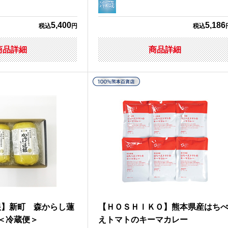
5,400
5,186
税込
円
税込
商品詳細
商品詳細
根】新町 森からし蓮
【ＨＯＳＨＩＫＯ】熊本県産はち
＜冷蔵便＞
えトマトのキーマカレー