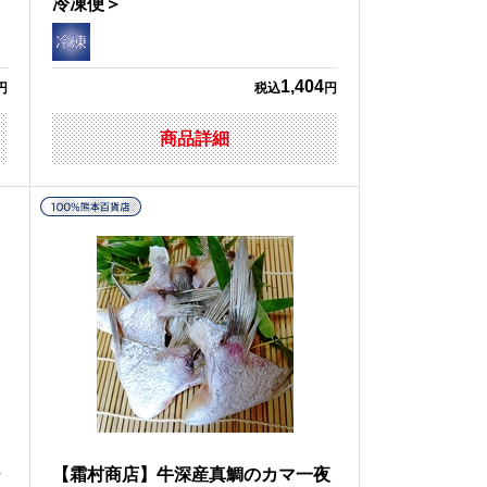
冷凍便＞
1,404
円
税込
円
商品詳細
ジ
【霜村商店】牛深産真鯛のカマ一夜