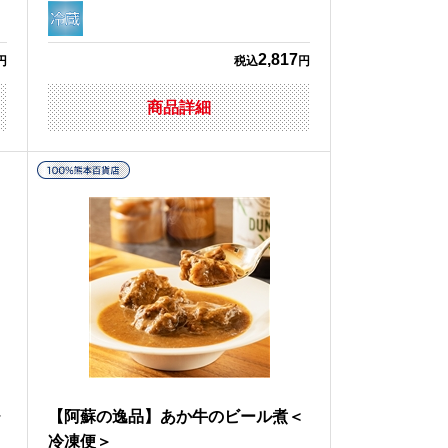
2,817
円
税込
円
商品詳細
チ
【阿蘇の逸品】あか牛のビール煮＜
冷凍便＞