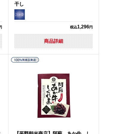
干し
1,296
円
税込
円
商品詳細
素
【平野朝光商店】阿蘇 あか牛 し