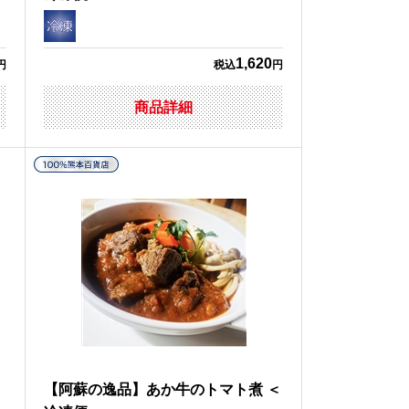
1,620
円
税込
円
商品詳細
ド
【阿蘇の逸品】あか牛のトマト煮 ＜