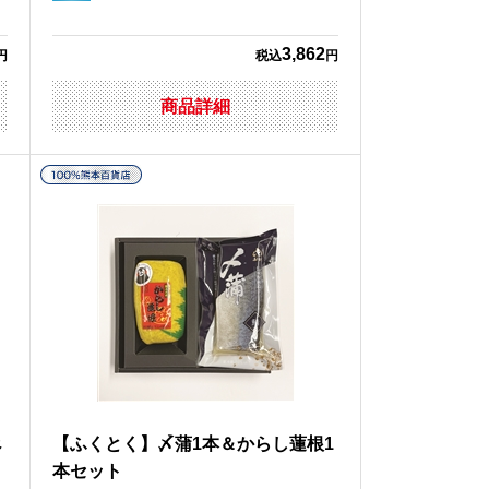
3,862
円
税込
円
商品詳細
べ
【ふくとく】〆蒲1本＆からし蓮根1
本セット