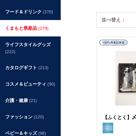
フード＆ドリンク
(370)
並べ替え：
くまもと県産品
(279)
ライフスタイルグッズ
(222)
カタログギフト
(213)
コスメ＆ビューティ
(90)
介護・健康
(21)
ファッション
(120)
【ふくとく】〆
ベビー＆キッズ
(98)