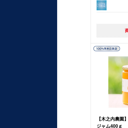
【木之内農園
ジャム400ｇ