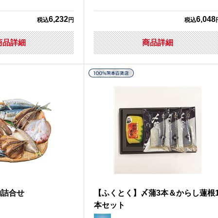
6,232
6,048
税込
円
税込
商品詳細
商品詳細
物詰合せ
【ふくとく】〆蒲3本＆からし蓮根
本セット