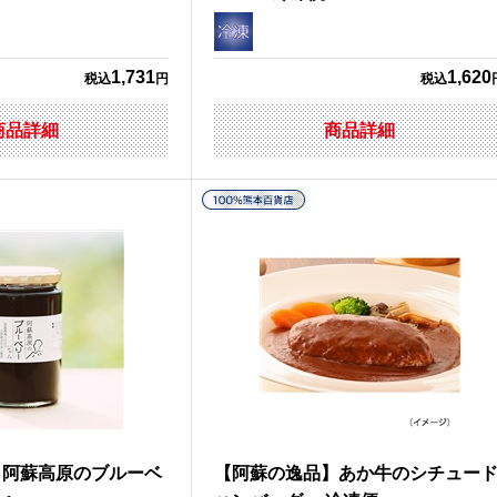
1,731
1,620
税込
円
税込
商品詳細
商品詳細
】阿蘇高原のブルーベ
【阿蘇の逸品】あか牛のシチュー