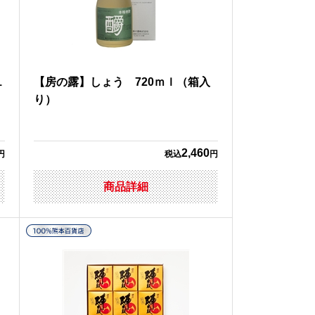
1
【房の露】しょう 720ｍｌ（箱入
り）
2,460
円
税込
円
商品詳細