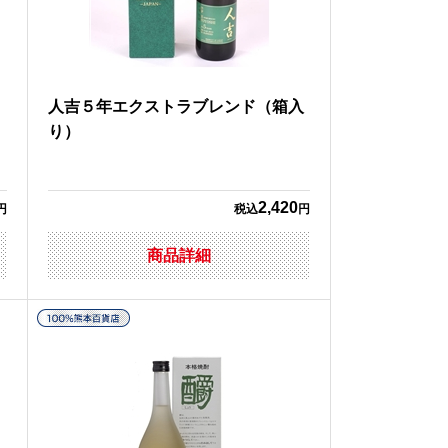
人吉５年エクストラブレンド（箱入
り）
2,420
円
税込
円
商品詳細