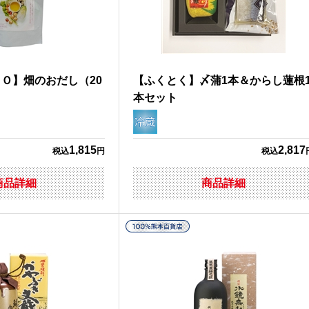
Ｏ】畑のおだし（20
【ふくとく】〆蒲1本＆からし蓮根
本セット
1,815
2,817
税込
円
税込
商品詳細
商品詳細