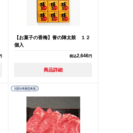
私
【お菓子の香梅】誉の陣太鼓 １２
個入
2,646
円
税込
円
商品詳細