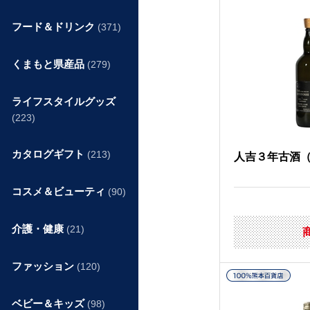
フード＆ドリンク
(371)
くまもと県産品
(279)
ライフスタイルグッズ
(223)
カタログギフト
(213)
人吉３年古酒
コスメ＆ビューティ
(90)
介護・健康
(21)
ファッション
(120)
ベビー＆キッズ
(98)