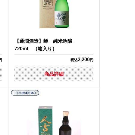
【通潤酒造】蝉 純米吟醸
720ml （箱入り）
2,200
円
税込
円
商品詳細