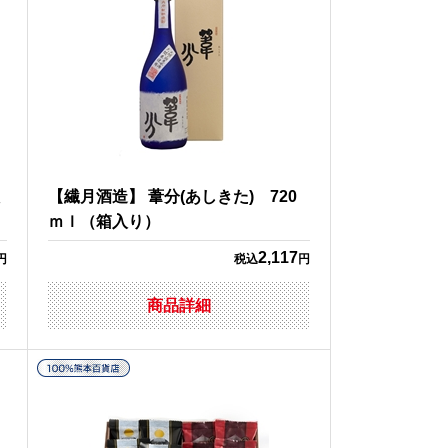
【繊月酒造】 葦分(あしきた) 720
ｍｌ（箱入り）
2,117
円
税込
円
商品詳細