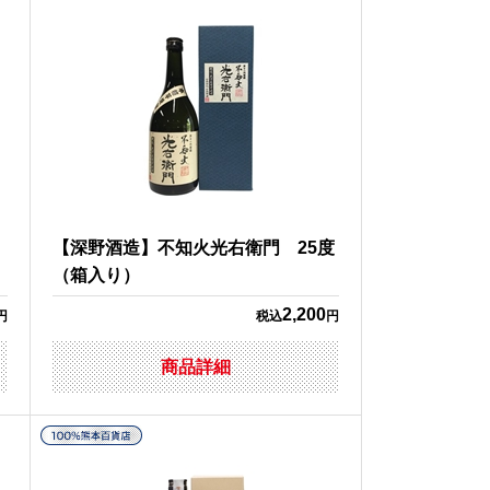
コ
【深野酒造】不知火光右衛門 25度
（箱入り）
2,200
円
税込
円
商品詳細