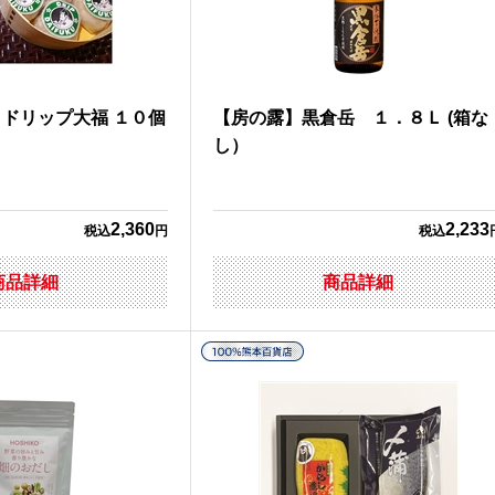
ドリップ大福 １０個
【房の露】黒倉岳 １．８Ｌ (箱な
し）
2,360
2,233
税込
円
税込
商品詳細
商品詳細