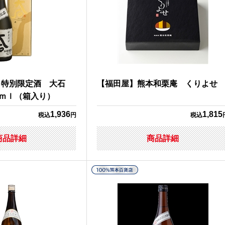
】特別限定酒 大石
【福田屋】熊本和栗庵 くりよせ
0ｍｌ（箱入り）
1,936
1,815
税込
円
税込
商品詳細
商品詳細