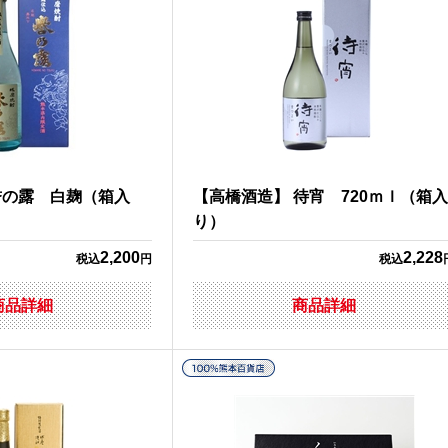
誉の露 白麹（箱入
【高橋酒造】 待宵 720ｍｌ（箱入
り）
2,200
2,228
税込
円
税込
商品詳細
商品詳細