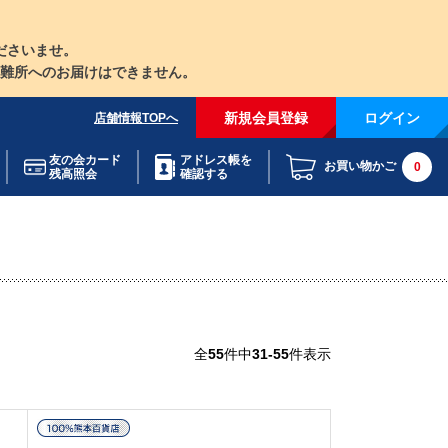
ださいませ。
難所へのお届けはできません。
新規会員登録
ログイン
店舗情報TOPへ
友の会カード
アドレス帳を
お買い物かご
0
残高照会
確認する
全
55
件中
31-55
件表示