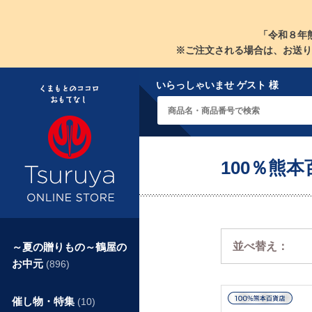
「令和８年
※ご注文される場合は、お送り
いらっしゃいませ ゲスト 様
100％熊本百
並べ替え：
～夏の贈りもの～鶴屋の
お中元
(896)
催し物・特集
(10)