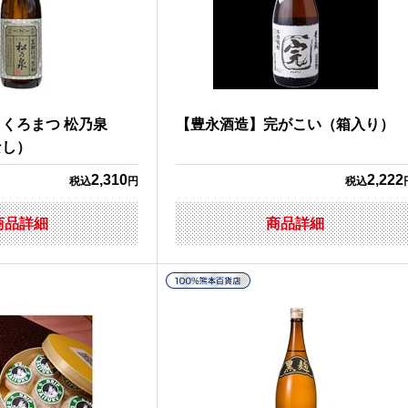
】くろまつ 松乃泉
【豊永酒造】完がこい（箱入り）
なし）
2,310
2,222
税込
円
税込
商品詳細
商品詳細