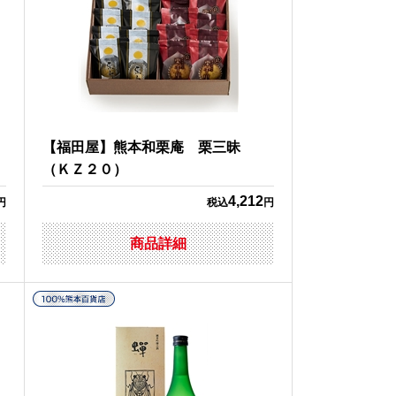
【福田屋】熊本和栗庵 栗三昧
（ＫＺ２０）
4,212
円
税込
円
商品詳細