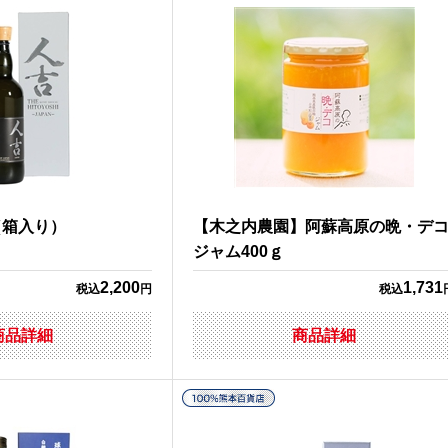
（箱入り）
【木之内農園】阿蘇高原の晩・デ
ジャム400ｇ
2,200
1,731
税込
円
税込
商品詳細
商品詳細