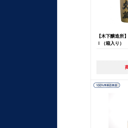
【木下醸造所】
ｌ（箱入り）