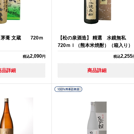
茅葺 文蔵 720ｍ
【松の泉酒造】 精選 水鏡無
720ｍｌ（熊本米焼酎）（箱入り）
2,090
2,255
税込
円
税込
商品詳細
商品詳細