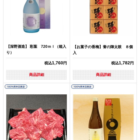
【深野酒造】 彩葉 720ｍｌ（箱入
【お菓子の香梅】誉の陣太鼓 ８個
り）
入
1,760
1,782
税込
円
税込
円
商品詳細
商品詳細