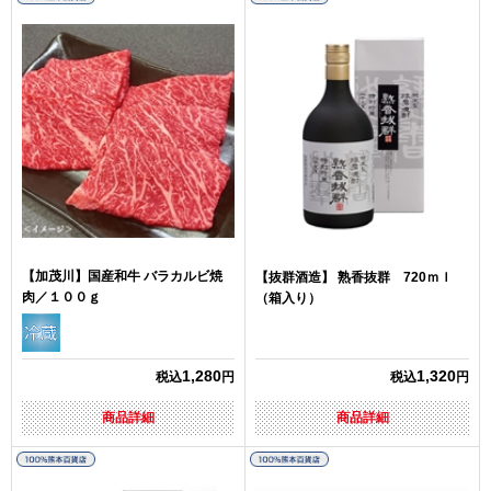
【加茂川】国産和牛 バラカルビ焼
【抜群酒造】 熟香抜群 720ｍｌ
肉／１００ｇ
（箱入り）
1,280
1,320
税込
円
税込
円
商品詳細
商品詳細