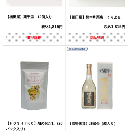
【福田屋】栗千里 12個入り
【福田屋】熊本和栗庵 くりよせ
1,815
1,815
税込
円
税込
円
商品詳細
商品詳細
【ＨＯＳＨＩＫＯ】畑のおだし（20
【深野酒造】埋蔵金（箱入り）
パック入り）