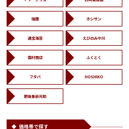
瑞鷹
ホシサン
通宝海苔
えびのみや川
霜村商店
ふくとく
フタバ
HOSHIKO
肥後象嵌光助
価格帯で探す