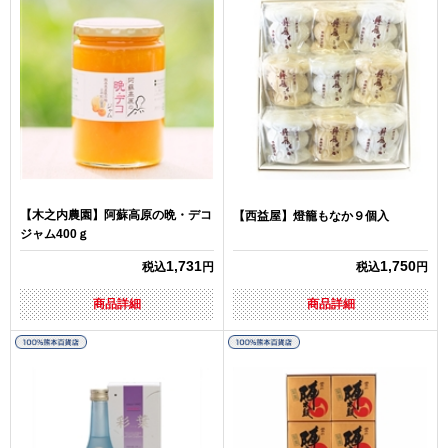
【木之内農園】阿蘇高原の晩・デコ
【西益屋】燈籠もなか９個入
ジャム400ｇ
1,731
1,750
税込
円
税込
円
商品詳細
商品詳細