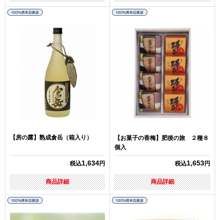
【房の露】熟成倉岳（箱入り）
【お菓子の香梅】肥後の旅 ２種８
個入
1,634
1,653
税込
円
税込
円
商品詳細
商品詳細