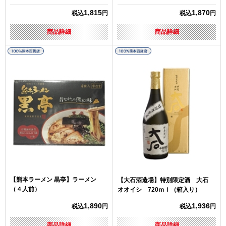
1,815
1,870
税込
円
税込
円
商品詳細
商品詳細
【熊本ラーメン 黒亭】ラーメン
【大石酒造場】特別限定酒 大石
（４人前）
オオイシ 720ｍｌ（箱入り）
1,890
1,936
税込
円
税込
円
商品詳細
商品詳細