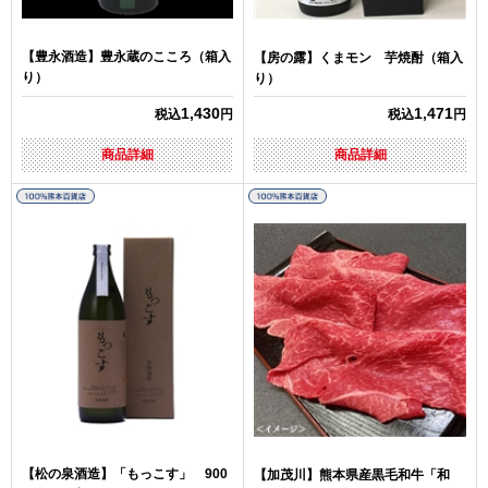
【豊永酒造】豊永蔵のこころ（箱入
【房の露】くまモン 芋焼酎（箱入
り）
り）
1,430
1,471
税込
円
税込
円
商品詳細
商品詳細
【松の泉酒造】「もっこす」 900
【加茂川】熊本県産黒毛和牛「和