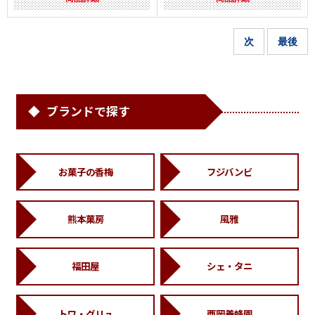
次
最後
ブランドで探す
お菓子の香梅
フジバンビ
熊本菓房
風雅
福田屋
シェ・タニ
トワ・グリュ
西岡養蜂園