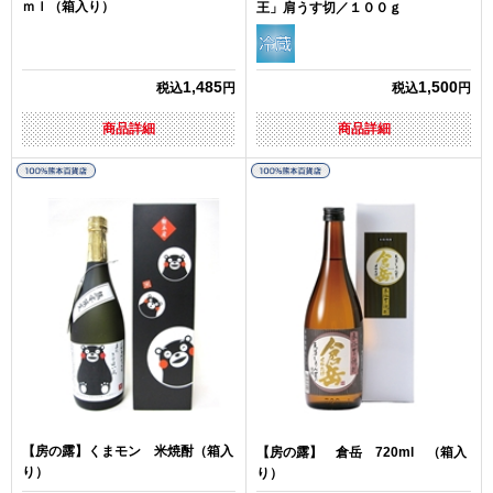
ｍｌ（箱入り）
王」肩うす切／１００ｇ
1,485
1,500
税込
円
税込
円
商品詳細
商品詳細
【房の露】くまモン 米焼酎（箱入
【房の露】 倉岳 720ml （箱入
り）
り）