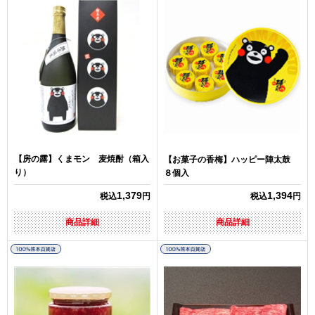
【房の露】くまモン 麦焼酎（箱入
【お菓子の香梅】ハッピー陣太鼓
り）
８個入
1,379
1,394
税込
円
税込
円
商品詳細
商品詳細