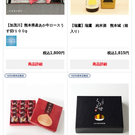
【加茂川】熊本県産あか牛ロースう
【瑞鷹】瑞鷹 純米酒 熊本城（箱
す切/１００g
入り）
1,800
1,815
税込
円
税込
円
商品詳細
商品詳細