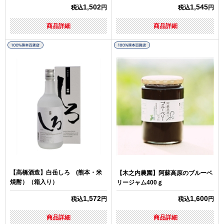
1,502
1,545
税込
円
税込
円
商品詳細
商品詳細
【高橋酒造】白岳しろ (熊本・米
【木之内農園】阿蘇高原のブルーベ
焼酎）（箱入り）
リージャム400ｇ
1,572
1,600
税込
円
税込
円
商品詳細
商品詳細