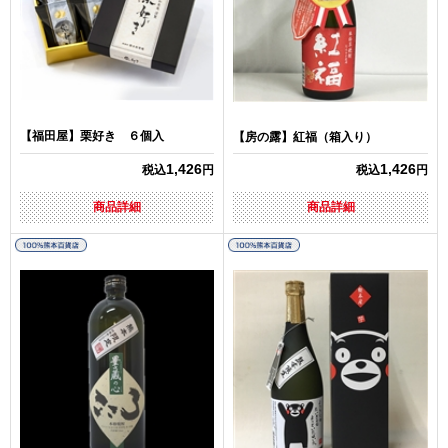
【福田屋】栗好き ６個入
【房の露】紅福（箱入り）
1,426
1,426
税込
円
税込
円
商品詳細
商品詳細