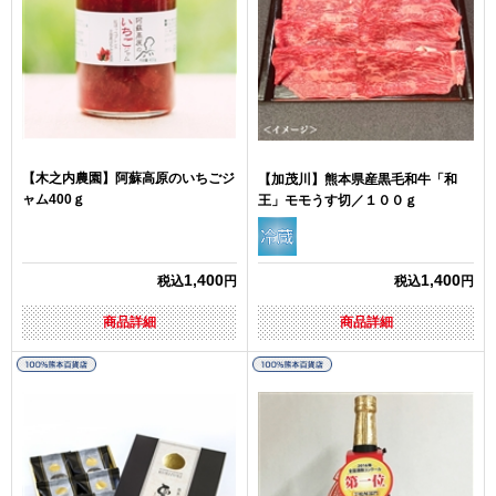
【木之内農園】阿蘇高原のいちごジ
【加茂川】熊本県産黒毛和牛「和
ャム400ｇ
王」モモうす切／１００ｇ
1,400
1,400
税込
円
税込
円
商品詳細
商品詳細