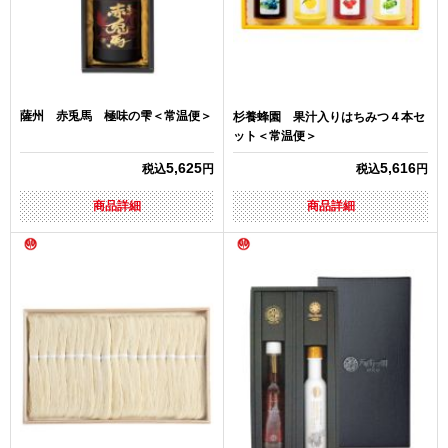
薩州 赤兎馬 極味の雫＜常温便＞
杉養蜂園 果汁入りはちみつ４本セ
ット＜常温便＞
5,625
5,616
税込
円
税込
円
商品詳細
商品詳細