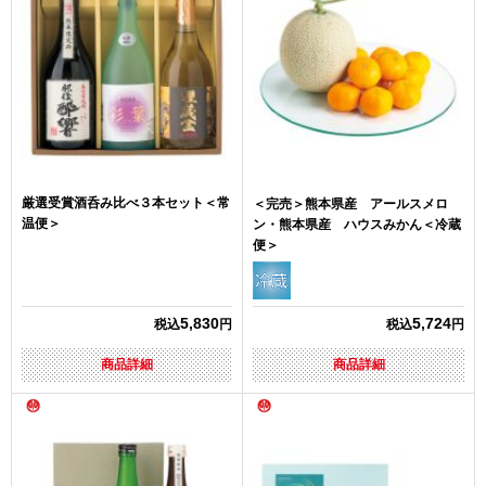
厳選受賞酒呑み比べ３本セット＜常
＜完売＞熊本県産 アールスメロ
温便＞
ン・熊本県産 ハウスみかん＜冷蔵
便＞
5,830
5,724
税込
円
税込
円
商品詳細
商品詳細