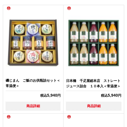
磯じまん ご飯のお供瓶詰セット＜
日本橋 千疋屋総本店 ストレート
常温便＞
ジュース詰合 １０本入＜常温便＞
5,940
5,940
税込
円
税込
円
商品詳細
商品詳細