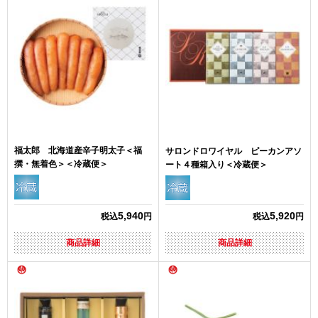
福太郎 北海道産辛子明太子＜福
サロンドロワイヤル ピーカンアソ
撰・無着色＞＜冷蔵便＞
ート４種箱入り＜冷蔵便＞
5,940
5,920
税込
円
税込
円
商品詳細
商品詳細