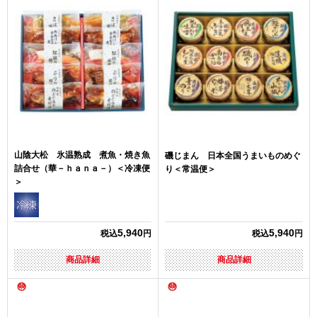
山陰大松 氷温熟成 煮魚・焼き魚
磯じまん 日本全国うまいものめぐ
詰合せ（華－ｈａｎａ－）＜冷凍便
り＜常温便＞
＞
5,940
5,940
税込
円
税込
円
商品詳細
商品詳細