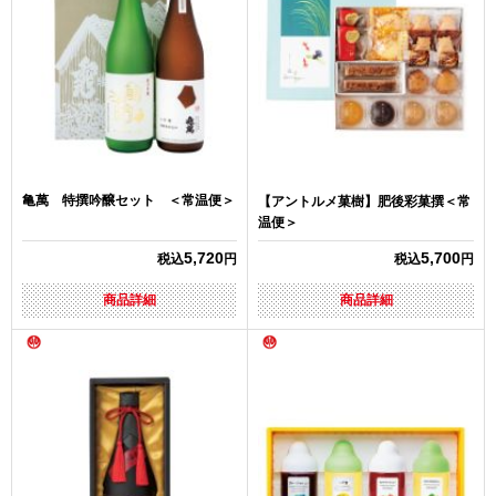
亀萬 特撰吟醸セット ＜常温便＞
【アントルメ菓樹】肥後彩菓撰＜常
温便＞
5,720
5,700
税込
円
税込
円
商品詳細
商品詳細