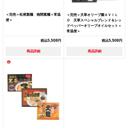
＜完売＞松尾製麺 南関素麺＜常温
＜完売＞天草オリーブ園ＡＶＩＬ
便＞
Ｏ 天草スペシャルブレンド＆レッ
ドペッパーオリーブオイルセット＜
常温便＞
5,508
5,508
税込
円
税込
円
商品詳細
商品詳細