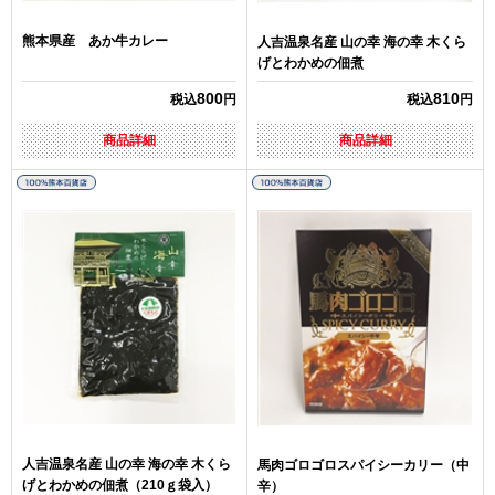
熊本県産 あか牛カレー
人吉温泉名産 山の幸 海の幸 木くら
げとわかめの佃煮
800
810
税込
円
税込
円
商品詳細
商品詳細
人吉温泉名産 山の幸 海の幸 木くら
馬肉ゴロゴロスパイシーカリー（中
げとわかめの佃煮（210ｇ袋入）
辛）