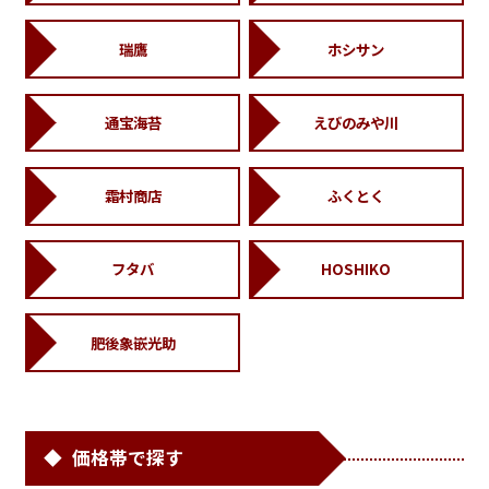
瑞鷹
ホシサン
通宝海苔
えびのみや川
霜村商店
ふくとく
フタバ
HOSHIKO
肥後象嵌光助
価格帯で探す