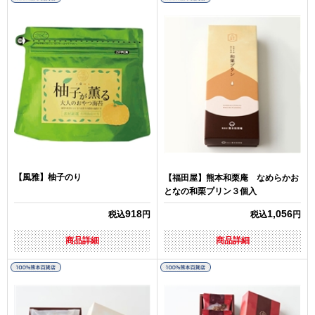
【風雅】柚子のり
【福田屋】熊本和栗庵 なめらかお
となの和栗プリン３個入
918
1,056
税込
円
税込
円
商品詳細
商品詳細