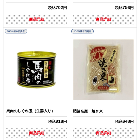
702
756
税込
円
税込
円
商品詳細
商品詳細
馬肉のしぐれ煮（生姜入り）
肥後名産 焼き米
918
648
税込
円
税込
円
商品詳細
商品詳細