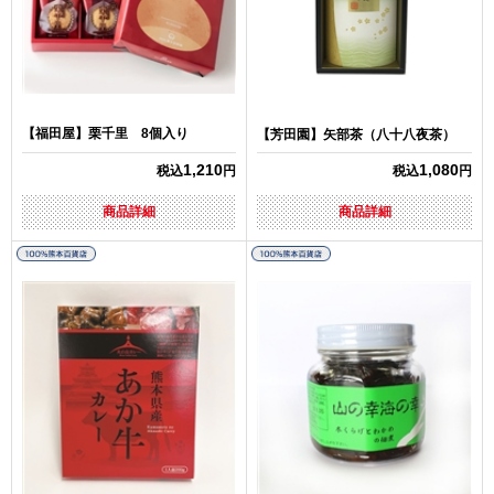
【福田屋】栗千里 8個入り
【芳田園】矢部茶（八十八夜茶）
1,210
1,080
税込
円
税込
円
商品詳細
商品詳細