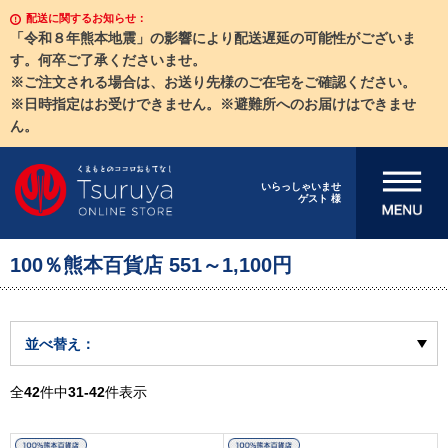
配送に関するお知らせ：
「令和８年熊本地震」の影響により配送遅延の可能性がございま
す。何卒ご了承くださいませ。
※ご注文される場合は、お送り先様のご在宅をご確認ください。
※日時指定はお受けできません。※避難所へのお届けはできませ
ん。
メニューを開
いらっしゃいませ
ゲスト 様
く
100％熊本百貨店 551～1,100円
並べ替え：
全
42
件中
31-42
件表示