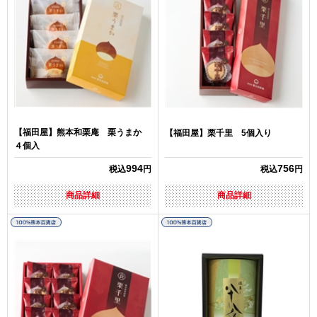
【福田屋】熊本和栗庵 栗うまか
【福田屋】栗千里 5個入り
４個入
994
756
税込
円
税込
円
商品詳細
商品詳細