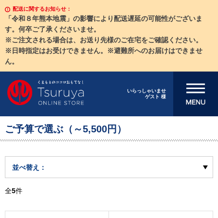
配送に関するお知らせ：
「令和８年熊本地震」の影響により配送遅延の可能性がございま
す。何卒ご了承くださいませ。
※ご注文される場合は、お送り先様のご在宅をご確認ください。
※日時指定はお受けできません。※避難所へのお届けはできませ
ん。
メニューを開
いらっしゃいませ
ゲスト 様
く
ご予算で選ぶ（～5,500円）
並べ替え：
全
5
件