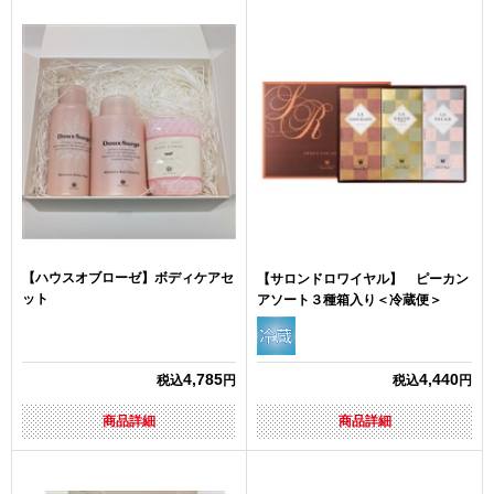
【ハウスオブローゼ】ボディケアセ
【サロンドロワイヤル】 ピーカン
ット
アソート３種箱入り＜冷蔵便＞
4,785
4,440
税込
円
税込
円
商品詳細
商品詳細