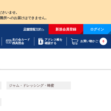
ださいませ。
難所へのお届けはできません。
新規会員登録
ログイン
店舗情報TOPへ
友の会カード
アドレス帳を
お買い物かご
0
残高照会
確認する
ジャム・ドレッシング・蜂蜜