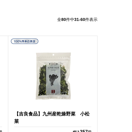
全
80
件中
31-60
件表示
う
【吉良食品】九州産乾燥野菜 小松
菜
357