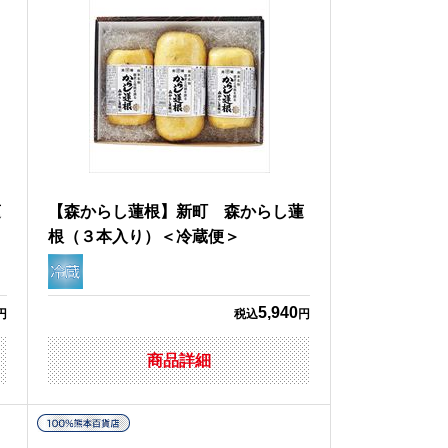
蓮
【森からし蓮根】新町 森からし蓮
根（３本入り）＜冷蔵便＞
5,940
円
税込
円
商品詳細