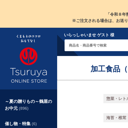
「令和８年
※ご注文される場合は、お送り
いらっしゃいませ ゲスト 様
加工食品
惣菜・レト
～夏の贈りもの～鶴屋の
お中元
(896)
海苔・椎茸
催し物・特集
(6)