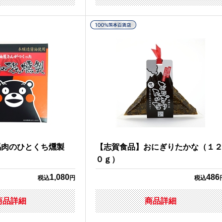
馬肉のひとくち燻製
【志賀食品】おにぎりたかな（１
０ｇ）
1,080
486
税込
円
税込
商品詳細
商品詳細