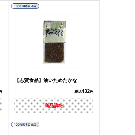
【志賀食品】油いためたかな
432
円
税込
円
商品詳細