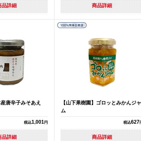
商品詳細
商品詳細
本産唐辛子みそあえ
【山下果樹園】ゴロッとみかんジ
ム
1,001
627
税込
円
税込
商品詳細
商品詳細