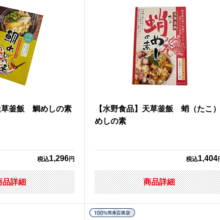
天草釜飯 鯛めしの素
【水野食品】天草釜飯 蛸（たこ
めしの素
1,296
1,404
税込
円
税込
商品詳細
商品詳細