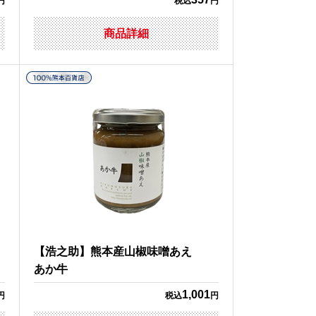
円
税込
円
商品詳細
噌
【浩之助】熊本産山椒味噌あえ
あか牛
1,001
円
税込
円