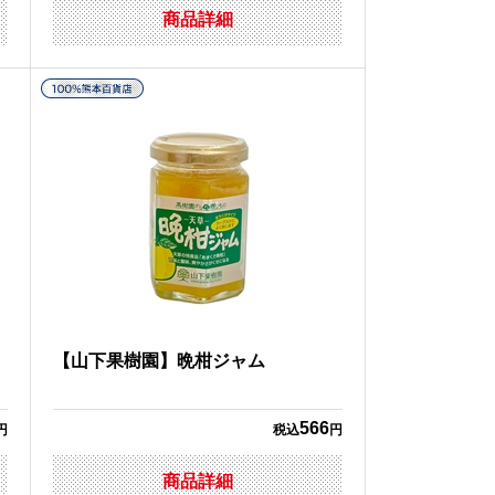
商品詳細
ャ
【山下果樹園】晩柑ジャム
566
円
税込
円
商品詳細