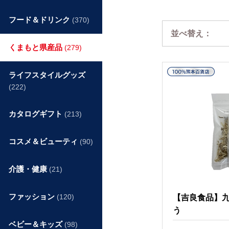
フード＆ドリンク
(370)
並べ替え：
くまもと県産品
(279)
ライフスタイルグッズ
(222)
カタログギフト
(213)
コスメ＆ビューティ
(90)
介護・健康
(21)
ファッション
(120)
【吉良食品】
う
ベビー＆キッズ
(98)