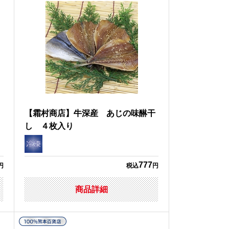
）
【霜村商店】牛深産 あじの味醂干
し ４枚入り
777
円
税込
円
商品詳細