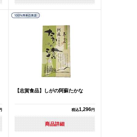
２
【志賀食品】しがの阿蘇たかな
1,296
円
税込
円
商品詳細