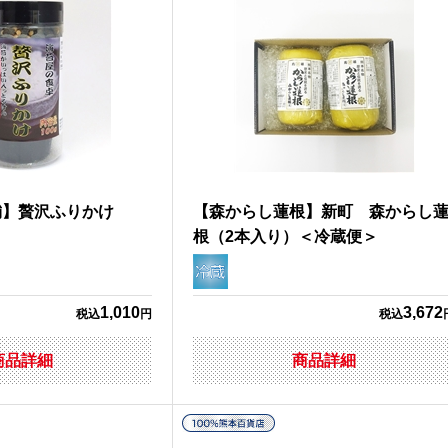
舗】贅沢ふりかけ
【森からし蓮根】新町 森からし
根（2本入り）＜冷蔵便＞
1,010
3,672
税込
円
税込
商品詳細
商品詳細