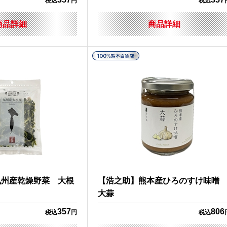
税込
円
税込
商品詳細
商品詳細
九州産乾燥野菜 大根
【浩之助】熊本産ひろのすけ味
大蒜
357
806
税込
円
税込