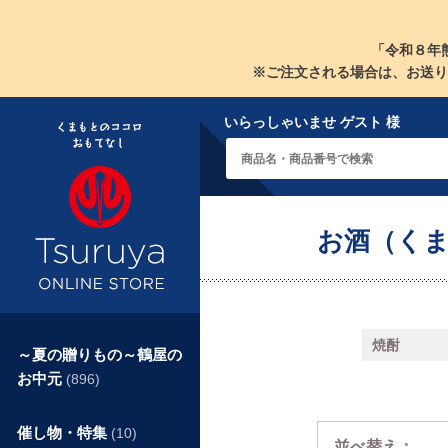
「令和８年
※ご注文される場合は、お送り
いらっしゃいませ ゲスト 様
お酒（く
焼酎
～夏の贈りもの～鶴屋の
お中元
(896)
催し物・特集
(10)
並べ替え：