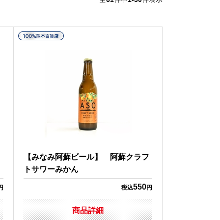
フ
【みなみ阿蘇ビール】 阿蘇クラフ
トサワーみかん
550
円
税込
円
商品詳細