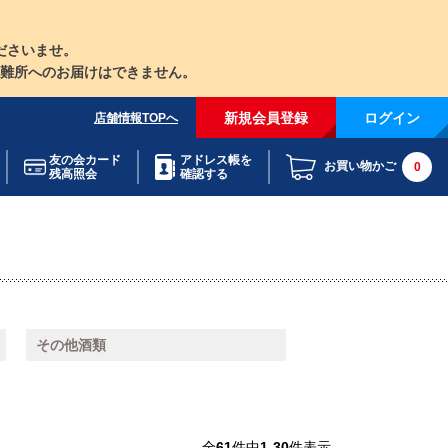
ださいませ。
難所へのお届けはできません。
新規会員登録
ログイン
店舗情報TOPへ
友の会カード
アドレス帳を
お買い物かご
0
残高照会
確認する
その他酒類
全
61
件中
1-30
件表示