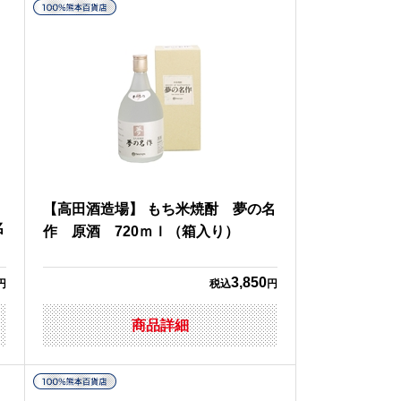
【高田酒造場】 もち米焼酎 夢の名
名
作 原酒 720ｍｌ（箱入り）
3,850
円
税込
円
商品詳細