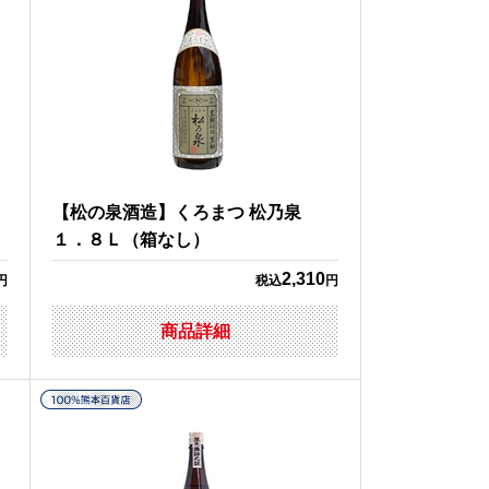
【松の泉酒造】くろまつ 松乃泉
１．８Ｌ（箱なし）
2,310
円
税込
円
商品詳細