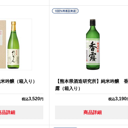
純米吟醸（箱入り）
【熊本県酒造研究所】純米吟醸 
露（箱入り）
3,520
3,190
税込
円
税込
商品詳細
商品詳細