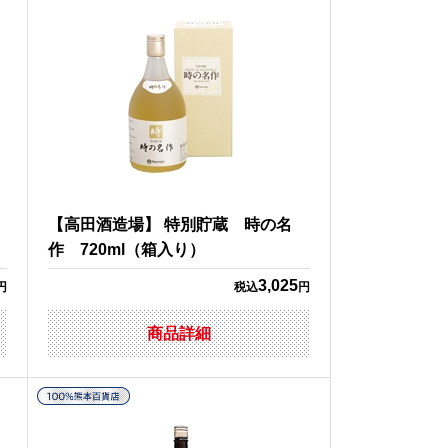
旬
【高田酒造場】 特別貯蔵 時の名
作 720ml（箱入り）
3,025
円
税込
円
商品詳細