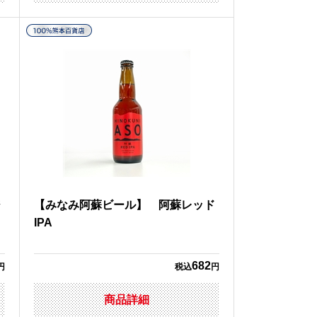
ジ
【みなみ阿蘇ビール】 阿蘇レッド
次
IPA
682
円
税込
円
商品詳細