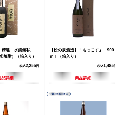
】 精選 水鏡無私
【松の泉酒造】「もっこす」 900
本米焼酎）（箱入り）
ｍｌ（箱入り）
2,255
1,485
税込
円
税込
商品詳細
商品詳細