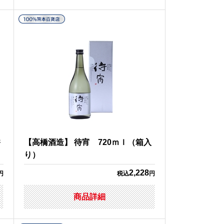
香
【高橋酒造】 待宵 720ｍｌ（箱入
り）
2,228
円
税込
円
商品詳細