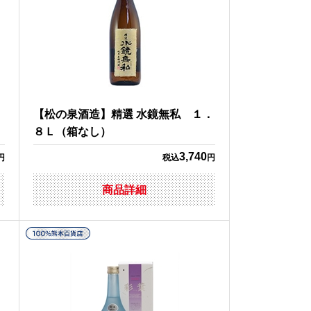
Ｌ
【松の泉酒造】精選 水鏡無私 １．
８Ｌ（箱なし）
3,740
円
税込
円
商品詳細