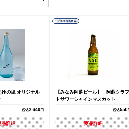
あゆの里 オリジナル
【みなみ阿蘇ビール】 阿蘇クラ
酎
トサワーシャインマスカット
2,640
550
税込
円
税込
商品詳細
商品詳細