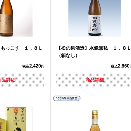
】もっこす １．８Ｌ
【松の泉酒造】水鏡無私 １．８
（箱なし）
2,420
2,860
税込
円
税込
商品詳細
商品詳細