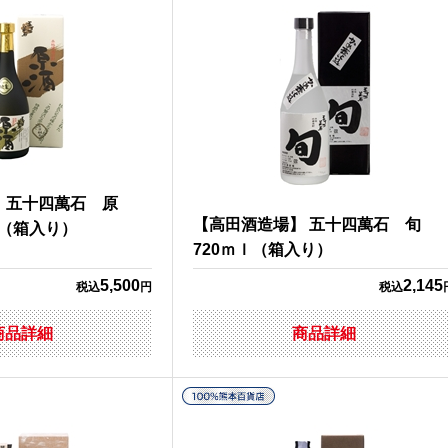
 五十四萬石 原
【高田酒造場】 五十四萬石 
（箱入り）
720ｍｌ（箱入り）
5,500
2,145
税込
円
税込
商品詳細
商品詳細