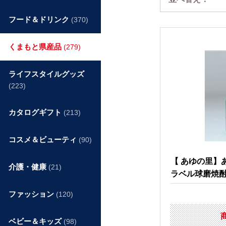
フード＆ドリンク
(370)
くまもと県産品
(279)
ライフスタイルグッズ
(223)
カタログギフト
(213)
コスメ＆ビューティ
(90)
【 あゆの里】
介護・健康
(21)
ラベル球磨焼
ファッション
(120)
ベビー＆キッズ
(98)