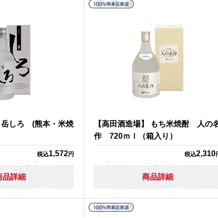
岳しろ (熊本・米焼
【高田酒造場】 もち米焼酎 人の
）
作 720ｍｌ（箱入り）
1,572
2,310
税込
円
税込
商品詳細
商品詳細