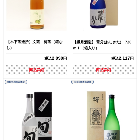
【木下酒造所】文蔵 梅酒（箱な
【繊月酒造】 葦分(あしきた) 720
し）
ｍｌ（箱入り）
2,090
2,117
税込
円
税込
円
商品詳細
商品詳細