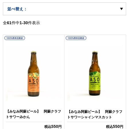
並べ替え：
全
61
件中
1-30
件表示
【みなみ阿蘇ビール】 阿蘇クラフ
【みなみ阿蘇ビール】 阿蘇クラフ
トサワーみかん
トサワーシャインマスカット
550
550
税込
円
税込
円