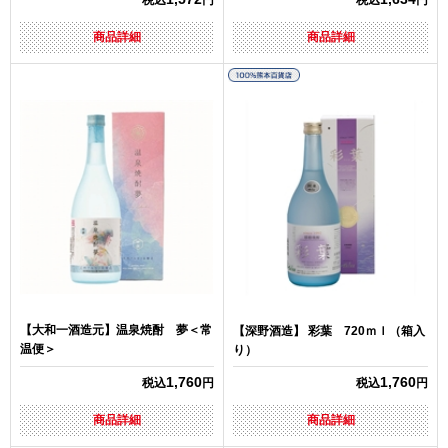
税込
円
税込
円
商品詳細
商品詳細
【大和一酒造元】温泉焼酎 夢＜常
【深野酒造】 彩葉 720ｍｌ（箱入
温便＞
り）
1,760
1,760
税込
円
税込
円
商品詳細
商品詳細