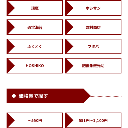
瑞鷹
ホシサン
通宝海苔
霜村商店
ふくとく
フタバ
HOSHIKO
肥後象嵌光助
価格帯で探す
～550円
551円～1,100円