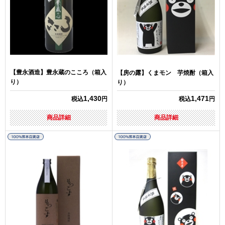
【豊永酒造】豊永蔵のこころ（箱入
【房の露】くまモン 芋焼酎（箱入
り）
り）
1,430
1,471
税込
円
税込
円
商品詳細
商品詳細