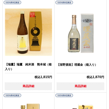
【瑞鷹】瑞鷹 純米酒 熊本城（箱
【深野酒造】埋蔵金（箱入り）
入り）
1,815
1,870
税込
円
税込
円
商品詳細
商品詳細