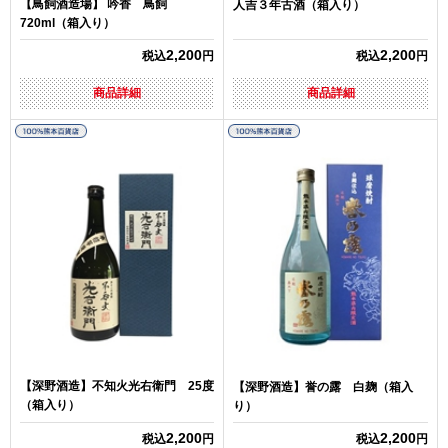
【鳥飼酒造場】 吟香 鳥飼
人吉３年古酒（箱入り）
720ml（箱入り）
2,200
2,200
税込
円
税込
円
商品詳細
商品詳細
【深野酒造】不知火光右衛門 25度
【深野酒造】誉の露 白麹（箱入
（箱入り）
り）
2,200
2,200
税込
円
税込
円