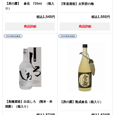
【房の露】 倉岳 720ml （箱入
【常楽酒造】太宰府の梅
り）
1,545
1,555
税込
円
税込
円
商品詳細
商品詳細
【高橋酒造】白岳しろ (熊本・米
【房の露】熟成倉岳（箱入り）
焼酎）（箱入り）
1,572
1,634