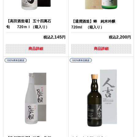
【高田酒造場】 五十四萬石
【通潤酒造】蝉 純米吟醸
旬 720ｍｌ（箱入り）
720ml （箱入り）
2,145
2,200
税込
円
税込
円
商品詳細
商品詳細