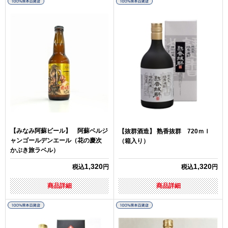
【みなみ阿蘇ビール】 阿蘇ベルジ
【抜群酒造】 熟香抜群 720ｍｌ
ャンゴールデンエール（花の慶次
（箱入り）
かぶき旅ラベル）
1,320
1,320
税込
円
税込
円
商品詳細
商品詳細