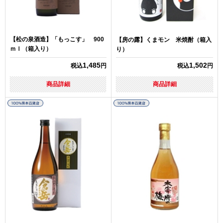
【松の泉酒造】「もっこす」 900
【房の露】くまモン 米焼酎（箱入
ｍｌ（箱入り）
り）
1,485
1,502
税込
円
税込
円
商品詳細
商品詳細