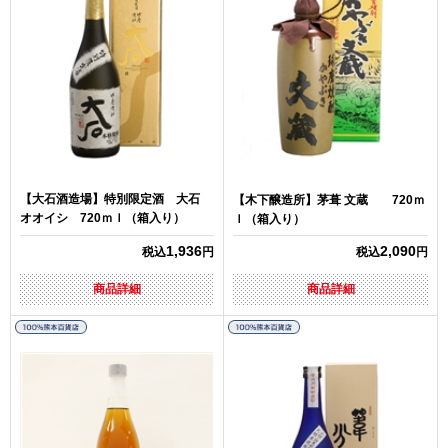
【大石酒造場】特別限定酒 大石
【木下醸造所】茅葺 文蔵 720ｍ
オオイシ 720ｍｌ（箱入り）
ｌ（箱入り）
1,936
2,090
税込
円
税込
円
商品詳細
商品詳細