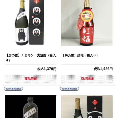
【房の露】くまモン 麦焼酎（箱入
【房の露】紅福（箱入り）
り）
1,379
1,426
税込
円
税込
円
商品詳細
商品詳細